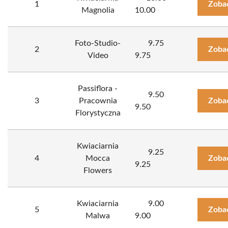
1
Zoba
Magnolia
10.00
Foto-Studio-
9.75
2
Zoba
Video
9.75
Passiflora -
9.50
3
Pracownia
Zoba
9.50
Florystyczna
Kwiaciarnia
9.25
4
Mocca
Zoba
9.25
Flowers
Kwiaciarnia
9.00
5
Zoba
Malwa
9.00