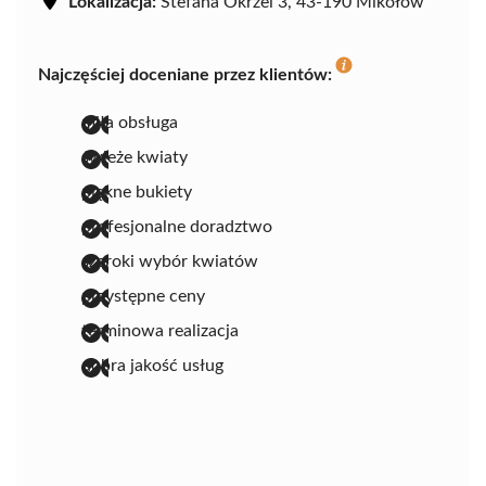
Lokalizacja:
Stefana Okrzei 3, 43-190 Mikołów
Najczęściej doceniane przez klientów:
miła obsługa
świeże kwiaty
piękne bukiety
profesjonalne doradztwo
szeroki wybór kwiatów
przystępne ceny
terminowa realizacja
dobra jakość usług