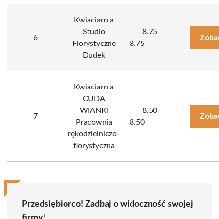
Kwiaciarnia
Studio
8.75
6
Zoba
Florystyczne
8.75
Dudek
Kwiaciarnia
CUDA
WIANKI
8.50
7
Zoba
Pracownia
8.50
rękodzielniczo-
florystyczna
Przedsiębiorco! Zadbaj o widoczność swojej
firmy!