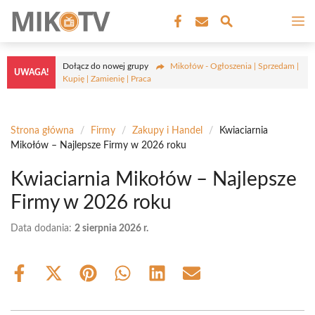
Przejdź
M
do
treści
Dołącz do nowej grupy
Mikołów - Ogłoszenia | Sprzedam |
UWAGA!
Kupię | Zamienię | Praca
Strona główna
/
Firmy
/
Zakupy i Handel
/
Kwiaciarnia
Mikołów – Najlepsze Firmy w 2026 roku
Kwiaciarnia Mikołów – Najlepsze
Firmy w 2026 roku
Data dodania:
2 sierpnia 2026 r.
Share
Share
Share
Share
Share
Share
on
on
on
on
on
on
Facebook
X
Pinterest
WhatsApp
LinkedIn
Email
(Twitter)