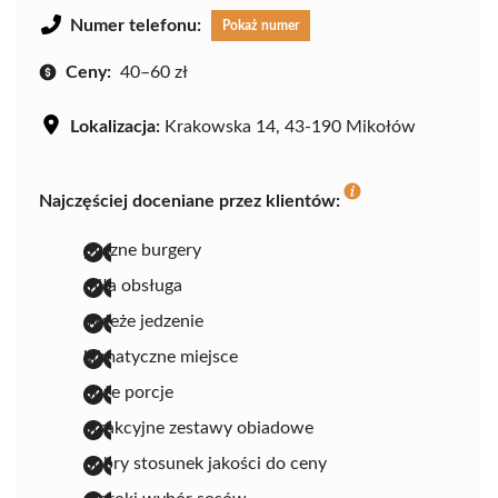
Numer telefonu:
Pokaż numer
Ceny:
40–60 zł
Lokalizacja:
Krakowska 14, 43-190 Mikołów
Najczęściej doceniane przez klientów:
pyszne burgery
miła obsługa
świeże jedzenie
klimatyczne miejsce
duże porcje
atrakcyjne zestawy obiadowe
dobry stosunek jakości do ceny