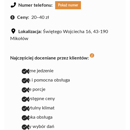
Numer telefonu:
Pokaż numer
Ceny:
20–40 zł
Lokalizacja:
Świętego Wojciecha 16, 43-190
Mikołów
Najczęściej doceniane przez klientów:
pyszne jedzenie
miła i pomocna obsługa
duże porcje
przystępne ceny
przytulny klimat
szybka obsługa
duży wybór dań