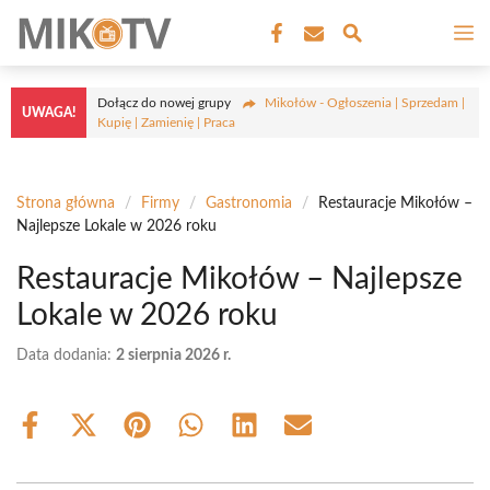
Przejdź
M
do
treści
Dołącz do nowej grupy
Mikołów - Ogłoszenia | Sprzedam |
UWAGA!
Kupię | Zamienię | Praca
Strona główna
/
Firmy
/
Gastronomia
/
Restauracje Mikołów –
Najlepsze Lokale w 2026 roku
Restauracje Mikołów – Najlepsze
Lokale w 2026 roku
Data dodania:
2 sierpnia 2026 r.
Share
Share
Share
Share
Share
Share
on
on
on
on
on
on
Facebook
X
Pinterest
WhatsApp
LinkedIn
Email
(Twitter)