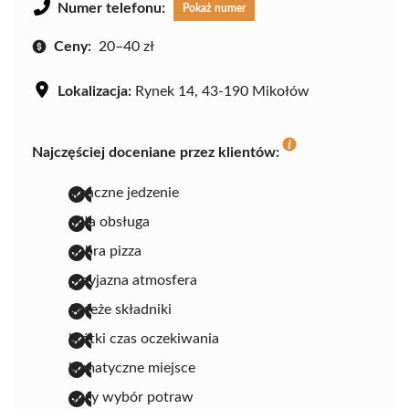
Numer telefonu:
Pokaż numer
Ceny:
20–40 zł
Lokalizacja:
Rynek 14, 43-190 Mikołów
Najczęściej doceniane przez klientów:
smaczne jedzenie
miła obsługa
dobra pizza
przyjazna atmosfera
świeże składniki
krótki czas oczekiwania
klimatyczne miejsce
duży wybór potraw