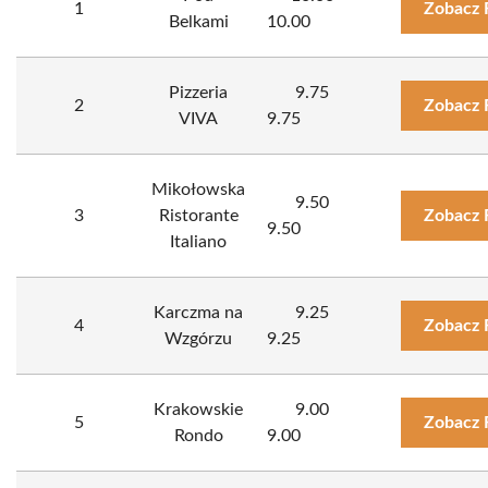
1
Zobacz 
Belkami
10.00
Pizzeria
9.75
2
Zobacz 
VIVA
9.75
Mikołowska
9.50
3
Ristorante
Zobacz 
9.50
Italiano
Karczma na
9.25
4
Zobacz 
Wzgórzu
9.25
Krakowskie
9.00
5
Zobacz 
Rondo
9.00