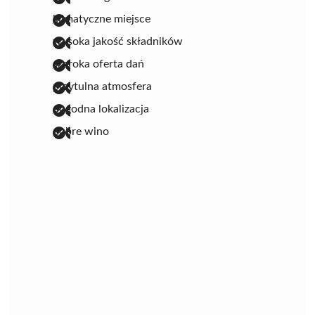
klimatyczne miejsce
wysoka jakość składników
szeroka oferta dań
przytulna atmosfera
dogodna lokalizacja
dobre wino