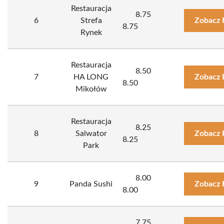
Restauracja
8.75
6
Strefa
Zobacz 
8.75
Rynek
Restauracja
8.50
7
HA LONG
Zobacz 
8.50
Mikołów
Restauracja
8.25
8
Salwator
Zobacz 
8.25
Park
8.00
9
Panda Sushi
Zobacz 
8.00
7.75