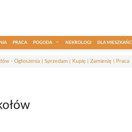
NIA
PRACA
POGODA
NEKROLOGI
DLA MIESZKAŃ
łów - Ogłoszenia | Sprzedam | Kupię | Zamienię | Praca
ikołów