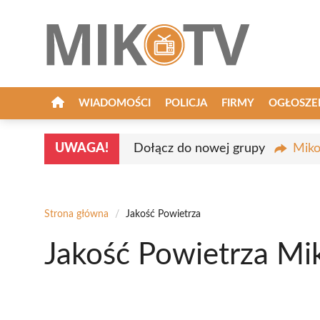
Przejdź
do
treści
WIADOMOŚCI
POLICJA
FIRMY
OGŁOSZE
UWAGA!
Dołącz do nowej grupy
Miko
Strona główna
/
Jakość Powietrza
Jakość Powietrza M