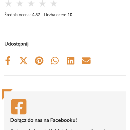
★
★
★
★
★
Średnia ocena:
4.87
Liczba ocen:
10
Udostępnij
Share
Share
Share
Share
Share
Share
on
on
on
on
on
on
Facebook
X
Pinterest
WhatsApp
LinkedIn
Email
(Twitter)
Dołącz do nas na Facebooku!