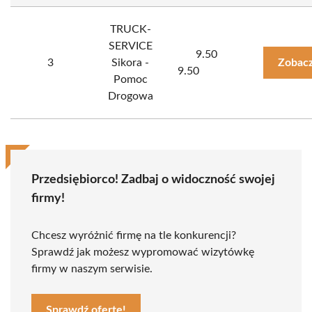
TRUCK-
SERVICE
9.50
3
Sikora -
Zobacz
9.50
Pomoc
Drogowa
Przedsiębiorco! Zadbaj o widoczność swojej
firmy!
Chcesz wyróżnić firmę na tle konkurencji?
Sprawdź jak możesz wypromować wizytówkę
firmy w naszym serwisie.
Sprawdź ofertę!