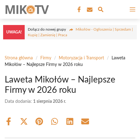
Przejdź
M
do
treści
Dołącz do nowej grupy
Mikołów - Ogłoszenia | Sprzedam |
UWAGA!
Kupię | Zamienię | Praca
Strona główna
/
Firmy
/
Motoryzacja i Transport
/
Laweta
Mikołów – Najlepsze Firmy w 2026 roku
Laweta Mikołów – Najlepsze
Firmy w 2026 roku
Data dodania:
1 sierpnia 2026 r.
Share
Share
Share
Share
Share
Share
on
on
on
on
on
on
Facebook
X
Pinterest
WhatsApp
LinkedIn
Email
(Twitter)