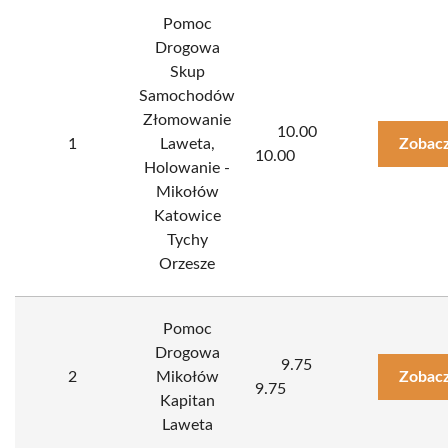
Pomoc
Drogowa
Skup
Samochodów
Złomowanie
10.00
1
Laweta,
Zobacz
10.00
Holowanie -
Mikołów
Katowice
Tychy
Orzesze
Pomoc
Drogowa
9.75
2
Mikołów
Zobacz
9.75
Kapitan
Laweta