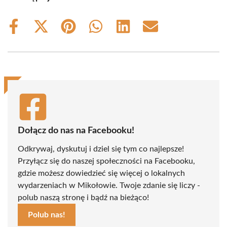
Share
Share
Share
Share
Share
Share
on
on
on
on
on
on
Facebook
X
Pinterest
WhatsApp
LinkedIn
Email
(Twitter)
Dołącz do nas na Facebooku!
Odkrywaj, dyskutuj i dziel się tym co najlepsze!
Przyłącz się do naszej społeczności na Facebooku,
gdzie możesz dowiedzieć się więcej o lokalnych
wydarzeniach w Mikołowie. Twoje zdanie się liczy -
polub naszą stronę i bądź na bieżąco!
Polub nas!