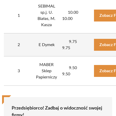
SEBIMAL
sp.j. U.
10.00
1
Zobacz F
Białas, M.
10.00
Kasza
9.75
2
E Dymek
Zobacz F
9.75
MABER
9.50
3
Sklep
Zobacz F
9.50
Papierniczy
Przedsiębiorco! Zadbaj o widoczność swojej
firmy!