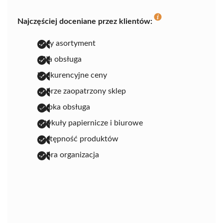
Najczęściej doceniane przez klientów:
duży asortyment
miła obsługa
konkurencyjne ceny
dobrze zaopatrzony sklep
szybka obsługa
artykuły papiernicze i biurowe
dostępność produktów
dobra organizacja