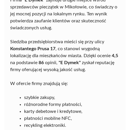
Firma
"E Dymek"
zajmuje drugie miejsce wśród
sprzedawców pieczątek w Mikołowie, co świadczy o
jej mocnej pozycji na lokalnym rynku. Ten wynik
potwierdza zaufanie klientów oraz skuteczność
świadczonych usług.
Siedziba przedsiębiorstwa mieści się przy ulicy
Konstantego Prusa 17
, co stanowi wygodną
lokalizację dla mieszkańców miasta. Dzięki ocenie
4,5
na podstawie
86
opinii,
"E Dymek"
zyskał reputację
firmy oferującej wysoką jakość usług.
W ofercie firmy znajdują się:
szybkie zakupy,
różnorodne formy płatności,
karty debetowe i kredytowe,
płatności mobilne NFC,
recykling elektroniki.