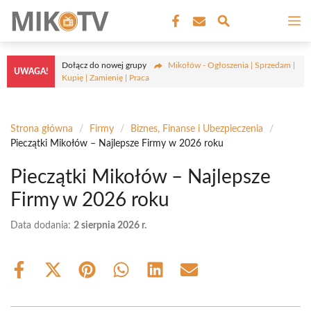
Przejdź
M
do
treści
Dołącz do nowej grupy
Mikołów - Ogłoszenia | Sprzedam |
UWAGA!
Kupię | Zamienię | Praca
Strona główna
/
Firmy
/
Biznes, Finanse i Ubezpieczenia
/
Pieczątki Mikołów – Najlepsze Firmy w 2026 roku
Pieczątki Mikołów – Najlepsze
Firmy w 2026 roku
Data dodania:
2 sierpnia 2026 r.
Share
Share
Share
Share
Share
Share
on
on
on
on
on
on
Facebook
X
Pinterest
WhatsApp
LinkedIn
Email
(Twitter)