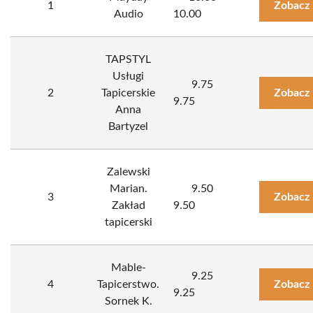
1
Zobacz 
Audio
10.00
TAPSTYL
Usługi
9.75
2
Tapicerskie
Zobacz 
9.75
Anna
Bartyzel
Zalewski
Marian.
9.50
3
Zobacz 
Zakład
9.50
tapicerski
Mable-
9.25
4
Tapicerstwo.
Zobacz 
9.25
Sornek K.