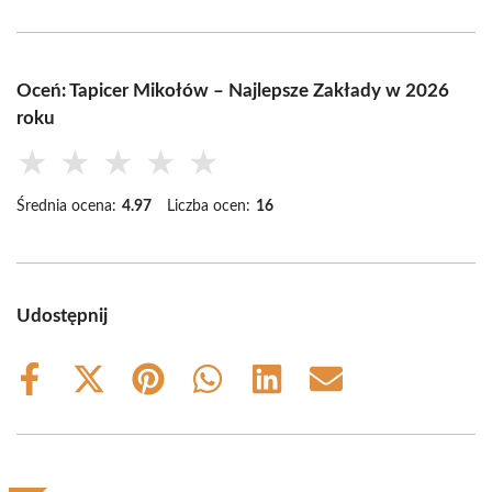
Oceń: Tapicer Mikołów – Najlepsze Zakłady w 2026
roku
★
★
★
★
★
Średnia ocena:
4.97
Liczba ocen:
16
Udostępnij
Share
Share
Share
Share
Share
Share
on
on
on
on
on
on
Facebook
X
Pinterest
WhatsApp
LinkedIn
Email
(Twitter)