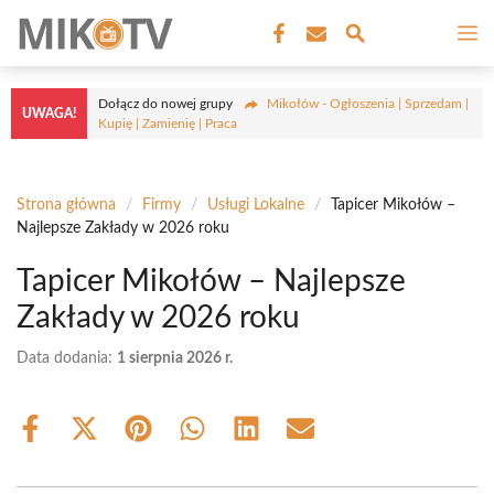
Przejdź
M
do
treści
Dołącz do nowej grupy
Mikołów - Ogłoszenia | Sprzedam |
UWAGA!
Kupię | Zamienię | Praca
Strona główna
/
Firmy
/
Usługi Lokalne
/
Tapicer Mikołów –
Najlepsze Zakłady w 2026 roku
Tapicer Mikołów – Najlepsze
Zakłady w 2026 roku
Data dodania:
1 sierpnia 2026 r.
Share
Share
Share
Share
Share
Share
on
on
on
on
on
on
Facebook
X
Pinterest
WhatsApp
LinkedIn
Email
(Twitter)