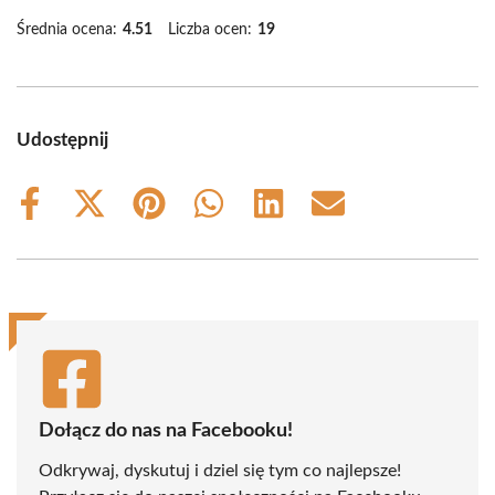
Średnia ocena:
4.51
Liczba ocen:
19
Udostępnij
Share
Share
Share
Share
Share
Share
on
on
on
on
on
on
Facebook
X
Pinterest
WhatsApp
LinkedIn
Email
(Twitter)
Dołącz do nas na Facebooku!
Odkrywaj, dyskutuj i dziel się tym co najlepsze!