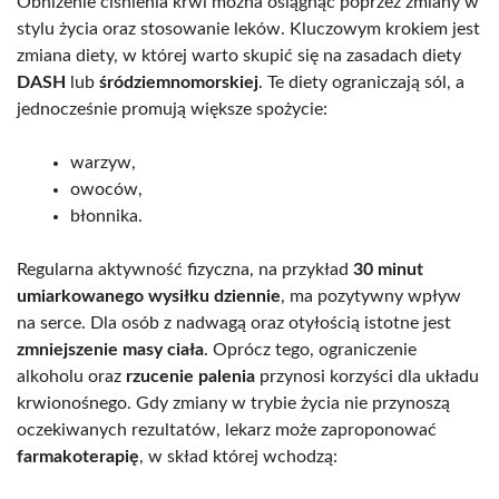
Obniżenie ciśnienia krwi można osiągnąć poprzez zmiany w
stylu życia oraz stosowanie leków. Kluczowym krokiem jest
zmiana diety, w której warto skupić się na zasadach diety
DASH
lub
śródziemnomorskiej
. Te diety ograniczają sól, a
jednocześnie promują większe spożycie:
warzyw,
owoców,
błonnika.
Regularna aktywność fizyczna, na przykład
30 minut
umiarkowanego wysiłku dziennie
, ma pozytywny wpływ
na serce. Dla osób z nadwagą oraz otyłością istotne jest
zmniejszenie masy ciała
. Oprócz tego, ograniczenie
alkoholu oraz
rzucenie palenia
przynosi korzyści dla układu
krwionośnego. Gdy zmiany w trybie życia nie przynoszą
oczekiwanych rezultatów, lekarz może zaproponować
farmakoterapię
, w skład której wchodzą: