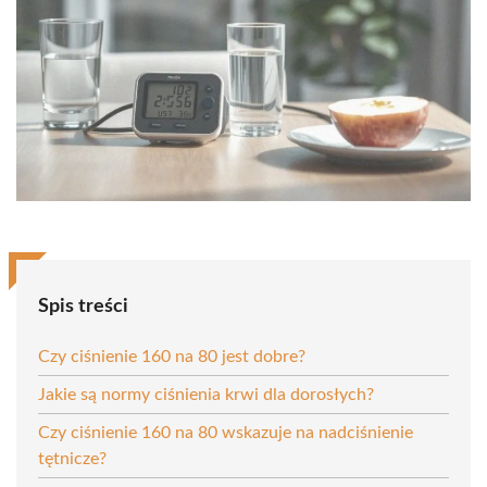
Spis treści
Czy ciśnienie 160 na 80 jest dobre?
Jakie są normy ciśnienia krwi dla dorosłych?
Czy ciśnienie 160 na 80 wskazuje na nadciśnienie
tętnicze?