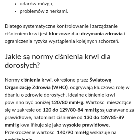
udarów mózgu,
problemów z nerkami.
Dlatego systematyczne kontrolowanie i zarządzanie
ciśnieniem krwi jest
kluczowe dla utrzymania zdrowia
i
ograniczenia ryzyka wystąpienia kolejnych schorzeń.
Jakie są normy ciśnienia krwi dla
dorosłych?
Normy
ciśnienia krwi
, określone przez
Światową
Organizację Zdrowia (WHO)
, odgrywają kluczową rolę w
dbaniu o zdrowie dorosłych. Idealne ciśnienie krwi
powinno być poniżej
120/80 mmHg
. Wartości mieszczące
się w zakresie od
120 do 129/80-84 mmHg
są uznawane za
prawidłowe, natomiast ciśnienie od
130 do 139/85-89
mmHg
kwalifikuje się jako
wysokie prawidłowe
.
Przekroczenie wartości
140/90 mmHg
wskazuje na
nadciśnienie
.