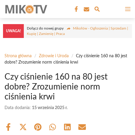
Przejdź
M
do
treści
Dołącz do nowej grupy
Mikołów - Ogłoszenia | Sprzedam |
UWAGA!
Kupię | Zamienię | Praca
Strona główna
/
Zdrowie i Uroda
/
Czy ciśnienie 160 na 80 jest
dobre? Zrozumienie norm ciśnienia krwi
Czy ciśnienie 160 na 80 jest
dobre? Zrozumienie norm
ciśnienia krwi
Data dodania:
15 września 2025 r.
Share
Share
Share
Share
Share
Share
on
on
on
on
on
on