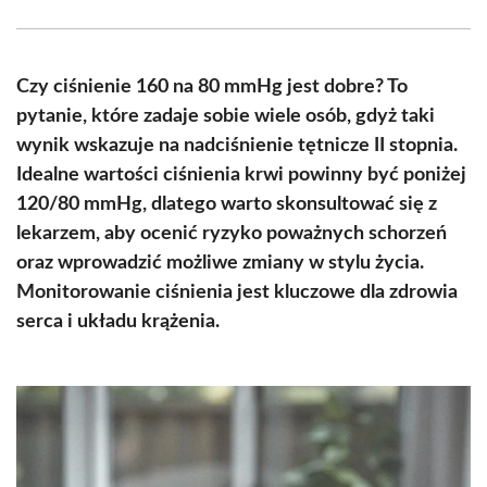
Facebook
X
Pinterest
WhatsApp
LinkedIn
Email
(Twitter)
Czy ciśnienie 160 na 80 mmHg jest dobre? To
pytanie, które zadaje sobie wiele osób, gdyż taki
wynik wskazuje na nadciśnienie tętnicze II stopnia.
Idealne wartości ciśnienia krwi powinny być poniżej
120/80 mmHg, dlatego warto skonsultować się z
lekarzem, aby ocenić ryzyko poważnych schorzeń
oraz wprowadzić możliwe zmiany w stylu życia.
Monitorowanie ciśnienia jest kluczowe dla zdrowia
serca i układu krążenia.