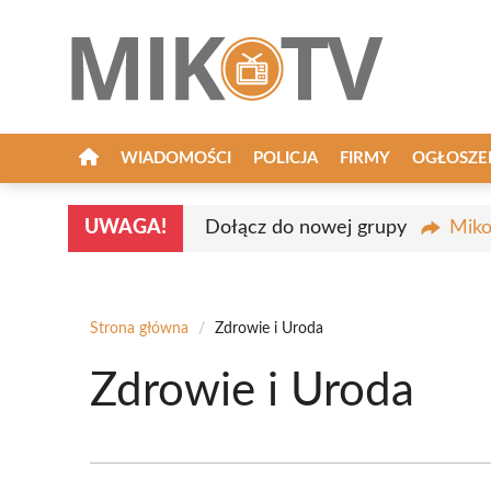
Przejdź
do
treści
WIADOMOŚCI
POLICJA
FIRMY
OGŁOSZE
UWAGA!
Dołącz do nowej grupy
Miko
Strona główna
/
Zdrowie i Uroda
Zdrowie i Uroda