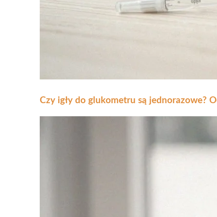
Czy igły do glukometru są jednorazowe? O