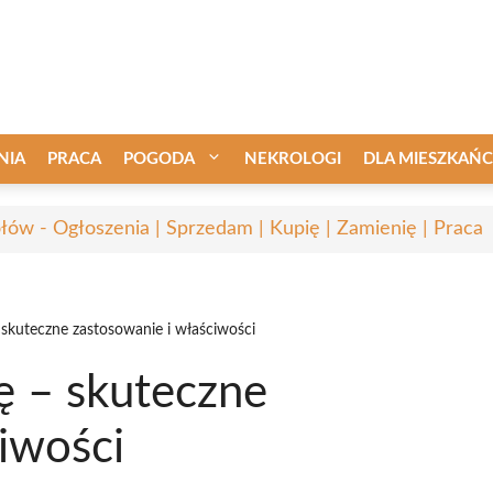
NIA
PRACA
POGODA
NEKROLOGI
DLA MIESZKAŃ
łów - Ogłoszenia | Sprzedam | Kupię | Zamienię | Praca
 skuteczne zastosowanie i właściwości
ę – skuteczne
iwości