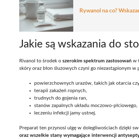
Rywanol na co? Wskazani
Jakie są wskazania do st
Rivanol to środek o
szerokim spektrum zastosowań
w t
skóry oraz błon śluzowych czyni go niezastąpionym w 
powierzchownych urazów, takich jak otarcia czy
terapii zakażeń ropnych,
trudnych do gojenia ran,
stanów zapalnych układu moczowo-płciowego,
leczeniu infekcji jamy ustnej.
Preparat ten przynosi ulgę w dolegliwościach dzięki s
oraz wszelkie stany wymagające interwencji antysept