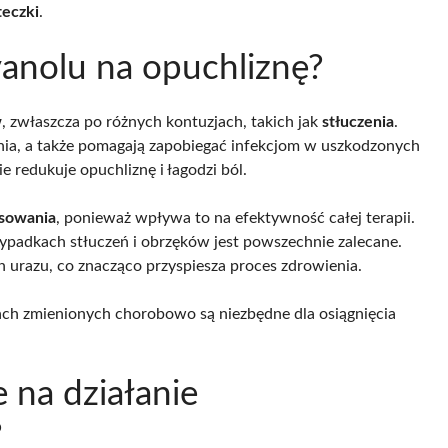
eczki
.
vanolu na opuchliznę?
w
, zwłaszcza po różnych kontuzjach, takich jak
stłuczenia
.
nia, a także pomagają zapobiegać infekcjom w uszkodzonych
e redukuje opuchliznę i łagodzi ból.
osowania
, ponieważ wpływa to na efektywność całej terapii.
rzypadkach stłuczeń i obrzęków jest powszechnie zalecane.
 urazu, co znacząco przyspiesza proces zdrowienia.
ach zmienionych chorobowo są niezbędne dla osiągnięcia
e na działanie
?