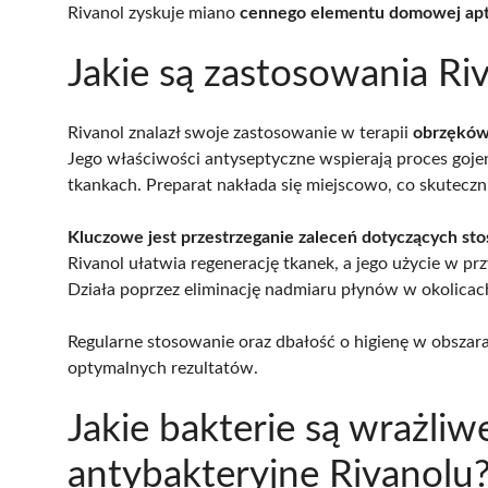
Rivanol zyskuje miano
cennego elementu domowej apt
Jakie są zastosowania Ri
Rivanol znalazł swoje zastosowanie w terapii
obrzękó
Jego właściwości antyseptyczne wspierają proces goje
tkankach. Preparat nakłada się miejscowo, co skuteczni
Kluczowe jest przestrzeganie zaleceń dotyczących st
Rivanol ułatwia regenerację tkanek, a jego użycie w p
Działa poprzez eliminację nadmiaru płynów w okolicach
Regularne stosowanie oraz dbałość o higienę w obszar
optymalnych rezultatów.
Jakie bakterie są wrażliw
antybakteryjne Rivanolu