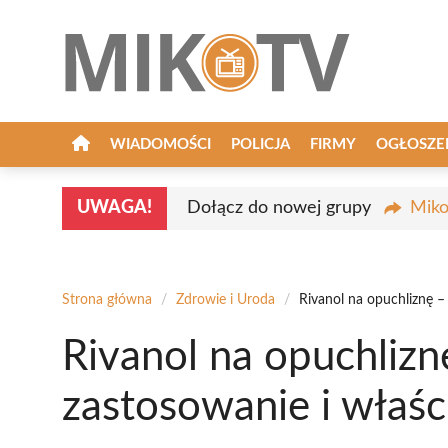
Przejdź
do
treści
WIADOMOŚCI
POLICJA
FIRMY
OGŁOSZE
UWAGA!
Dołącz do nowej grupy
Miko
Strona główna
/
Zdrowie i Uroda
/
Rivanol na opuchliznę –
Rivanol na opuchlizn
zastosowanie i właśc