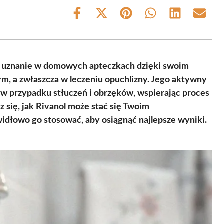
Share
Share
Share
Share
Share
Share
on
on
on
on
on
on
Facebook
X
Pinterest
WhatsApp
LinkedIn
Email
(Twitter)
ał uznanie w domowych apteczkach dzięki swoim
, a zwłaszcza w leczeniu opuchlizny. Jego aktywny
a w przypadku stłuczeń i obrzęków, wspierając proces
 się, jak Rivanol może stać się Twoim
idłowo go stosować, aby osiągnąć najlepsze wyniki.