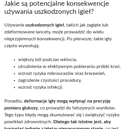
Jakie są potencjalne konsekwencje
używania uszkodzonych igieł?
Używanie
uszkodzonych igieł
, takich jak zagięte lub
zdeformowane lancety, może prowadzić do wielu
nieprzyjemnych konsekwencji. Po pierwsze, takie igły
często wywołują:
większy ból podczas wkłucia,
utrudnienia w efektywnym pobieraniu próbki krwi,
wzrost ryzyka mikrourazów oraz krwawień,
zagrożenie czystości procedury,
wzrost ryzyka infekcji.
Ponadto,
deformacje igły mogą wpłynąć na precyzję
pomiaru glukozy
, co prowadzi do fałszywych wyników.
Tego typu błędy mogą skumulować się i zwiększyć ryzyko
powikłań zdrowotnych.
Dlatego tak istotne jest, aby
korzystać jedynie z igieł w nienaruszonym stanie
, co jest