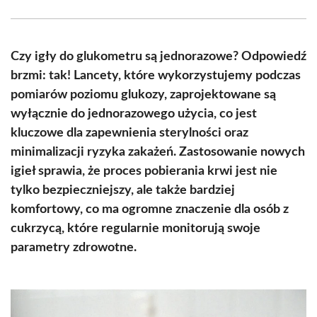
Facebook
X
Pinterest
WhatsApp
LinkedIn
Email
(Twitter)
Czy igły do glukometru są jednorazowe? Odpowiedź
brzmi: tak! Lancety, które wykorzystujemy podczas
pomiarów poziomu glukozy, zaprojektowane są
wyłącznie do jednorazowego użycia, co jest
kluczowe dla zapewnienia sterylności oraz
minimalizacji ryzyka zakażeń. Zastosowanie nowych
igieł sprawia, że ​​proces pobierania krwi jest nie
tylko bezpieczniejszy, ale także bardziej
komfortowy, co ma ogromne znaczenie dla osób z
cukrzycą, które regularnie monitorują swoje
parametry zdrowotne.