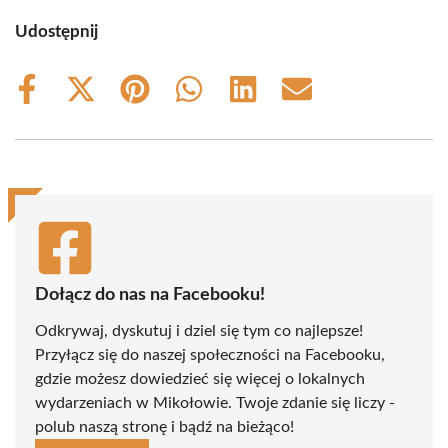
Udostępnij
Share
Share
Share
Share
Share
Share
on
on
on
on
on
on
Facebook
X
Pinterest
WhatsApp
LinkedIn
Email
(Twitter)
Dołącz do nas na Facebooku!
Odkrywaj, dyskutuj i dziel się tym co najlepsze!
Przyłącz się do naszej społeczności na Facebooku,
gdzie możesz dowiedzieć się więcej o lokalnych
wydarzeniach w Mikołowie. Twoje zdanie się liczy -
polub naszą stronę i bądź na bieżąco!