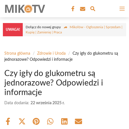
Przejdź
M
do
treści
Dołącz do nowej grupy
Mikołów - Ogłoszenia | Sprzedam |
UWAGA!
Kupię | Zamienię | Praca
Strona główna
/
Zdrowie i Uroda
/
Czy igły do glukometru są
jednorazowe? Odpowiedzi i informacje
Czy igły do glukometru są
jednorazowe? Odpowiedzi i
informacje
Data dodania:
22 września 2025 r.
Share
Share
Share
Share
Share
Share
on
on
on
on
on
on