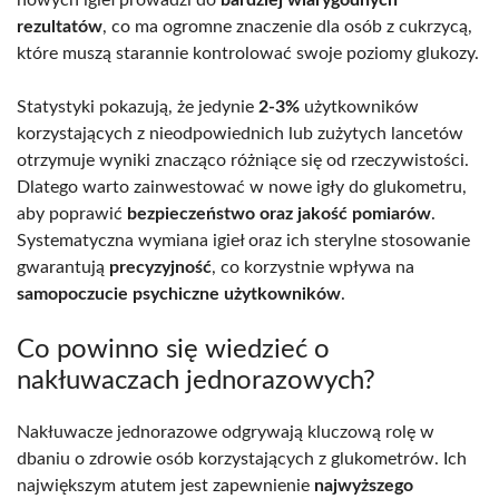
nowych igieł prowadzi do
bardziej wiarygodnych
rezultatów
, co ma ogromne znaczenie dla osób z cukrzycą,
które muszą starannie kontrolować swoje poziomy glukozy.
Statystyki pokazują, że jedynie
2-3%
użytkowników
korzystających z nieodpowiednich lub zużytych lancetów
otrzymuje wyniki znacząco różniące się od rzeczywistości.
Dlatego warto zainwestować w nowe igły do glukometru,
aby poprawić
bezpieczeństwo oraz jakość pomiarów
.
Systematyczna wymiana igieł oraz ich sterylne stosowanie
gwarantują
precyzyjność
, co korzystnie wpływa na
samopoczucie psychiczne użytkowników
.
Co powinno się wiedzieć o
nakłuwaczach jednorazowych?
Nakłuwacze jednorazowe odgrywają kluczową rolę w
dbaniu o zdrowie osób korzystających z glukometrów. Ich
największym atutem jest zapewnienie
najwyższego