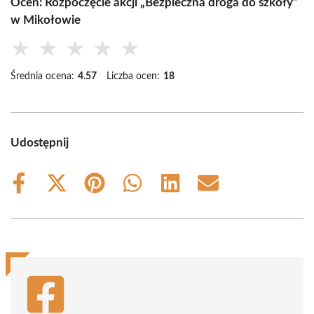
Oceń: Rozpoczęcie akcji „Bezpieczna droga do szkoły”
w Mikołowie
★
★
★
★
★
Średnia ocena:
4.57
Liczba ocen:
18
Udostępnij
Share
Share
Share
Share
Share
Share
on
on
on
on
on
on
Facebook
X
Pinterest
WhatsApp
LinkedIn
Email
(Twitter)