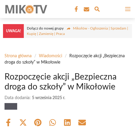
Przejdź
M
do
treści
Dołącz do nowej grupy
Mikołów - Ogłoszenia | Sprzedam |
UWAGA!
Kupię | Zamienię | Praca
Strona główna
/
Wiadomości
/
Rozpoczęcie akcji „Bezpieczna
droga do szkoły” w Mikołowie
Rozpoczęcie akcji „Bezpieczna
droga do szkoły” w Mikołowie
Data dodania:
5 września 2025 r.
Share
Share
Share
Share
Share
Share
on
on
on
on
on
on
Facebook
X
Pinterest
WhatsApp
LinkedIn
Email