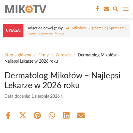
Przejdź
M
do
treści
Dołącz do nowej grupy
Mikołów - Ogłoszenia | Sprzedam |
UWAGA!
Kupię | Zamienię | Praca
Strona główna
/
Firmy
/
Zdrowie
/
Dermatolog Mikołów –
Najlepsi Lekarze w 2026 roku
Dermatolog Mikołów – Najlepsi
Lekarze w 2026 roku
Data dodania:
1 sierpnia 2026 r.
Share
Share
Share
Share
Share
Share
on
on
on
on
on
on
Facebook
X
Pinterest
WhatsApp
LinkedIn
Email
(Twitter)