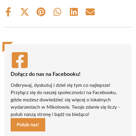
Share
Share
Share
Share
Share
Share
on
on
on
on
on
on
Facebook
X
Pinterest
WhatsApp
LinkedIn
Email
(Twitter)
Dołącz do nas na Facebooku!
Odkrywaj, dyskutuj i dziel się tym co najlepsze!
Przyłącz się do naszej społeczności na Facebooku,
gdzie możesz dowiedzieć się więcej o lokalnych
wydarzeniach w Mikołowie. Twoje zdanie się liczy -
polub naszą stronę i bądź na bieżąco!
Polub nas!