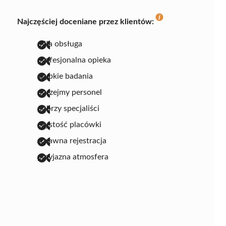
Najczęściej doceniane przez klientów:
miła obsługa
profesjonalna opieka
szybkie badania
uprzejmy personel
dobrzy specjaliści
czystość placówki
sprawna rejestracja
przyjazna atmosfera