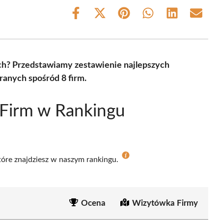
Share
Share
Share
Share
Share
Share
on
on
on
on
on
on
Facebook
X
Pinterest
WhatsApp
LinkedIn
Email
(Twitter)
ch? Przedstawiamy zestawienie najlepszych
anych spośród 8 firm.
 Firm w Rankingu
które znajdziesz w naszym rankingu.
Ocena
Wizytówka Firmy