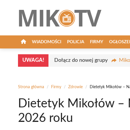
Przejdź
do
treści
WIADOMOŚCI
POLICJA
FIRMY
OGŁOSZE
UWAGA!
Dołącz do nowej grupy
Miko
Strona główna
/
Firmy
/
Zdrowie
/
Dietetyk Mikołów – N
Dietetyk Mikołów – 
2026 roku