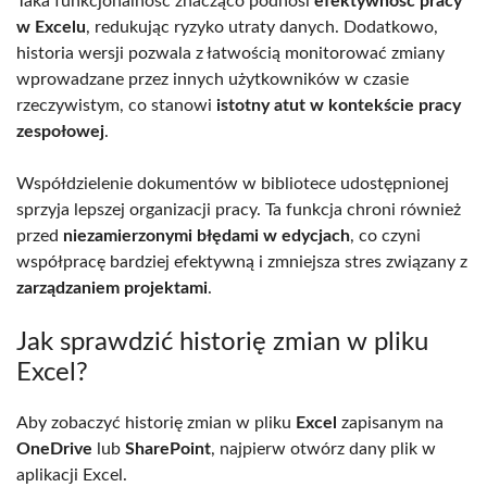
Taka funkcjonalność znacząco podnosi
efektywność pracy
w Excelu
, redukując ryzyko utraty danych. Dodatkowo,
historia wersji pozwala z łatwością monitorować zmiany
wprowadzane przez innych użytkowników w czasie
rzeczywistym, co stanowi
istotny atut w kontekście pracy
zespołowej
.
Współdzielenie dokumentów w bibliotece udostępnionej
sprzyja lepszej organizacji pracy. Ta funkcja chroni również
przed
niezamierzonymi błędami w edycjach
, co czyni
współpracę bardziej efektywną i zmniejsza stres związany z
zarządzaniem projektami
.
Jak sprawdzić historię zmian w pliku
Excel?
Aby zobaczyć historię zmian w pliku
Excel
zapisanym na
OneDrive
lub
SharePoint
, najpierw otwórz dany plik w
aplikacji Excel.