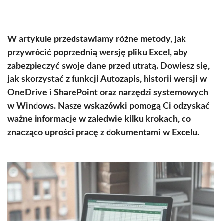
Facebook
X
Pinterest
WhatsApp
LinkedIn
Email
(Twitter)
W artykule przedstawiamy różne metody, jak
przywrócić poprzednią wersję pliku Excel, aby
zabezpieczyć swoje dane przed utratą. Dowiesz się,
jak skorzystać z funkcji Autozapis, historii wersji w
OneDrive i SharePoint oraz narzędzi systemowych
w Windows. Nasze wskazówki pomogą Ci odzyskać
ważne informacje w zaledwie kilku krokach, co
znacząco uprości pracę z dokumentami w Excelu.