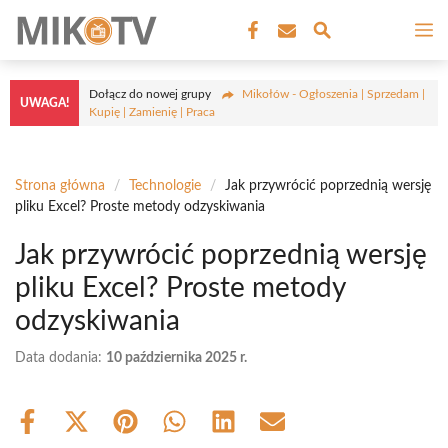
Przejdź
M
do
treści
Dołącz do nowej grupy
Mikołów - Ogłoszenia | Sprzedam |
UWAGA!
Kupię | Zamienię | Praca
Strona główna
/
Technologie
/
Jak przywrócić poprzednią wersję
pliku Excel? Proste metody odzyskiwania
Jak przywrócić poprzednią wersję
pliku Excel? Proste metody
odzyskiwania
Data dodania:
10 października 2025 r.
Share
Share
Share
Share
Share
Share
on
on
on
on
on
on