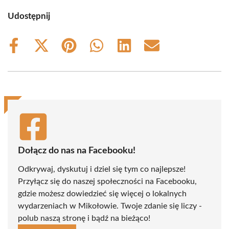
Udostępnij
Share
Share
Share
Share
Share
Share
on
on
on
on
on
on
Facebook
X
Pinterest
WhatsApp
LinkedIn
Email
(Twitter)
Dołącz do nas na Facebooku!
Odkrywaj, dyskutuj i dziel się tym co najlepsze!
Przyłącz się do naszej społeczności na Facebooku,
gdzie możesz dowiedzieć się więcej o lokalnych
wydarzeniach w Mikołowie. Twoje zdanie się liczy -
polub naszą stronę i bądź na bieżąco!