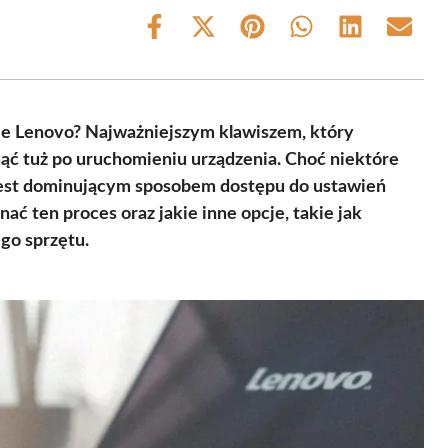
Share
Share
Share
Share
Share
Share
on
on
on
on
on
on
Facebook
X
Pinterest
WhatsApp
LinkedIn
Email
(Twitter)
ie Lenovo? Najważniejszym klawiszem, który
nąć tuż po uruchomieniu urządzenia. Choć niektóre
jest dominującym sposobem dostępu do ustawień
ć ten proces oraz jakie inne opcje, takie jak
go sprzętu.