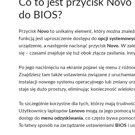
Co to jest przycisk Novo 
do BIOS?
Przycisk
Novo
to unikalny element, który można znale
funkcją jest uproszczenie dostępu do
opcji systemowy
urządzenie, a następnie nacisnąć przycisk
Novo
. W zal
się – czasami znajduje się tuż obok złącza zasilania, i
Po jego naciśnięciu na ekranie pojawi się menu z różno
Znajdziesz tam także ustawienia związane z uruchamian
instalacji nowego systemu operacyjnego lub zmiany ur
staje się dużo prostszy, eliminując konieczność wielok
To szczególnie korzystne dla tych, którzy mają trudno
Użytkownicy laptopów
Lenovo
mogą za jego pomocą ł
dostęp do
menu odzyskiwania
, co często bywa pomoc
To łatwy sposób na zarządzanie ustawieniami
BIOS
i u