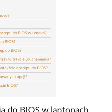
enovo?
dostępu do BIOS w Lenovo?
 do BIOS?
tęp do BIOS?
iszy w trakcie uruchamiania?
ontekście dostępu do BIOS?
sowanych opcji?
ście BIOS?
cia do BIOS w laptopach