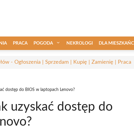
NIA
PRACA
POGODA
NEKROLOGI
DLA MIESZKAŃ
łów - Ogłoszenia | Sprzedam | Kupię | Zamienię | Praca
kać dostęp do BIOS w laptopach Lenovo?
ak uzyskać dostęp do
enovo?