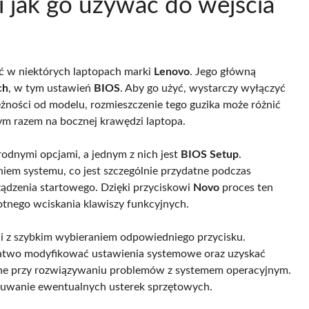
i jak go używać do wejścia
źć w niektórych laptopach marki
Lenovo
. Jego główną
ch
, w tym ustawień
BIOS
. Aby go użyć, wystarczy wyłączyć
eżności od modelu, rozmieszczenie tego guzika może różnić
nnym razem na bocznej krawędzi laptopa.
rodnymi opcjami, a jednym z nich jest
BIOS Setup
.
iem systemu, co jest szczególnie przydatne podczas
ządzenia startowego. Dzięki przyciskowi
Novo
proces ten
rotnego wciskania klawiszy funkcyjnych.
ści z szybkim wybieraniem odpowiedniego przycisku.
atwo modyfikować ustawienia systemowe oraz uzyskać
ne przy rozwiązywaniu problemów z systemem operacyjnym.
suwanie ewentualnych usterek sprzętowych.