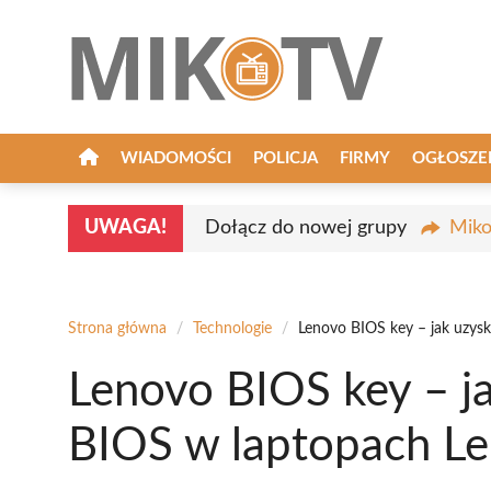
Przejdź
do
treści
WIADOMOŚCI
POLICJA
FIRMY
OGŁOSZE
UWAGA!
Dołącz do nowej grupy
Miko
Strona główna
/
Technologie
/
Lenovo BIOS key – jak uzys
Lenovo BIOS key – j
BIOS w laptopach L