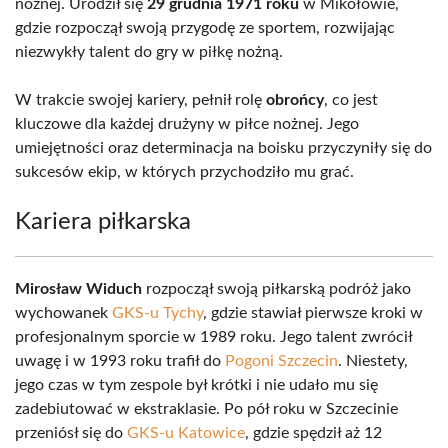
nożnej. Urodził się
29 grudnia 1971 roku
w Mikołowie,
gdzie rozpoczął swoją przygodę ze sportem, rozwijając
niezwykły talent do gry w piłkę nożną.
W trakcie swojej kariery, pełnił rolę
obrońcy
, co jest
kluczowe dla każdej drużyny w piłce nożnej. Jego
umiejętności oraz determinacja na boisku przyczyniły się do
sukcesów ekip, w których przychodziło mu grać.
Kariera piłkarska
Mirosław Widuch
rozpoczął swoją piłkarską podróż jako
wychowanek
GKS-u Tychy
, gdzie stawiał pierwsze kroki w
profesjonalnym sporcie w 1989 roku. Jego talent zwrócił
uwagę i w 1993 roku trafił do
Pogoni Szczecin
. Niestety,
jego czas w tym zespole był krótki i nie udało mu się
zadebiutować w ekstraklasie. Po pół roku w Szczecinie
przeniósł się do
GKS-u Katowice
, gdzie spędził aż 12