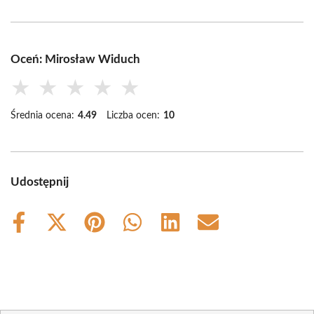
Oceń: Mirosław Widuch
★
★
★
★
★
Średnia ocena:
4.49
Liczba ocen:
10
Udostępnij
Share
Share
Share
Share
Share
Share
on
on
on
on
on
on
Facebook
X
Pinterest
WhatsApp
LinkedIn
Email
(Twitter)