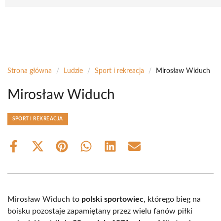
Strona główna
/
Ludzie
/
Sport i rekreacja
/
Mirosław Widuch
Mirosław Widuch
SPORT I REKREACJA
Share
Share
Share
Share
Share
Share
on
on
on
on
on
on
Facebook
X
Pinterest
WhatsApp
LinkedIn
Email
(Twitter)
Mirosław Widuch to
polski sportowiec
, którego bieg na
boisku pozostaje zapamiętany przez wielu fanów piłki