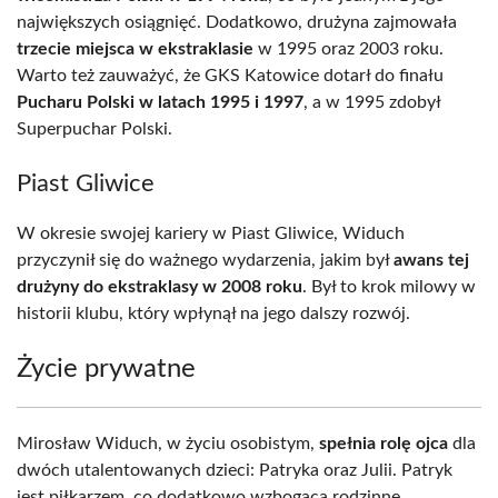
największych osiągnięć. Dodatkowo, drużyna zajmowała
trzecie miejsca w ekstraklasie
w 1995 oraz 2003 roku.
Warto też zauważyć, że GKS Katowice dotarł do finału
Pucharu Polski w latach 1995 i 1997
, a w 1995 zdobył
Superpuchar Polski.
Piast Gliwice
W okresie swojej kariery w Piast Gliwice, Widuch
przyczynił się do ważnego wydarzenia, jakim był
awans tej
drużyny do ekstraklasy w 2008 roku
. Był to krok milowy w
historii klubu, który wpłynął na jego dalszy rozwój.
Życie prywatne
Mirosław Widuch, w życiu osobistym,
spełnia rolę ojca
dla
dwóch utalentowanych dzieci: Patryka oraz Julii. Patryk
jest piłkarzem, co dodatkowo wzbogaca rodzinne