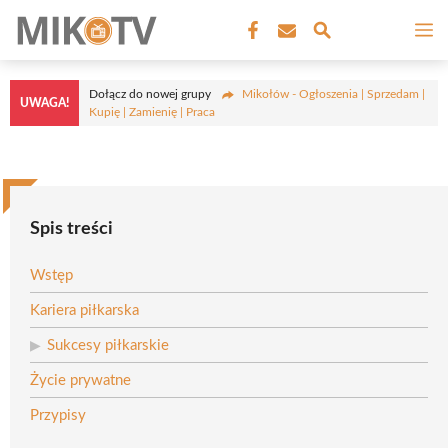
Przejdź
M
do
treści
Dołącz do nowej grupy
Mikołów - Ogłoszenia | Sprzedam |
UWAGA!
Kupię | Zamienię | Praca
Spis treści
Wstęp
Kariera piłkarska
Sukcesy piłkarskie
Życie prywatne
Przypisy