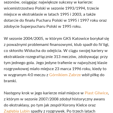
sezonów, osiągając największe sukcesy w karierze:
wicemistrzostwo Polski w sezonie 1993/1994, trzecie
miejsce w ekstraklasie w latach 1995 i 2003, a także
dotarcie do finału Pucharu Polski w 1995 i 1997 roku oraz
zdobycie Superpucharu Polski w 1995 roku.
W sezonie 2004/2005, w którym GKS Katowice borykał się
z poważnymi problemami finansowymi, klub spadł do IV ligi,
co skłoniło Widucha do odejścia. W ciągu swojej kariery w
ekstraklasie rozegrał łącznie 313 meczów, zdobywając przy
tym jednego gola. Jego jedyne trafienie w najwyższej klasie
rozgrywkowej miało miejsce 23 marca 1996 roku, kiedy to
w wygranym 4:0 meczu z
Górnikiem Zabrze
wbił piłkę do
bramki.
Następny krok w jego karierze miał miejsce w
Piast Gliwice
,
z którym w sezonie 2007/2008 zdobył historyczny awans
do ekstraklasy, po tym jak zespół Korony Kielce oraz
Zagłębia Lubin
spadły z rozgrywek. Po trzech latach