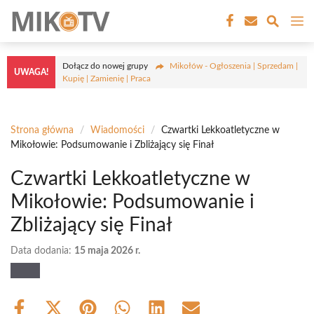
Przejdź
M
do
treści
Dołącz do nowej grupy
Mikołów - Ogłoszenia | Sprzedam |
UWAGA!
Kupię | Zamienię | Praca
Strona główna
/
Wiadomości
/
Czwartki Lekkoatletyczne w
Mikołowie: Podsumowanie i Zbliżający się Finał
Czwartki Lekkoatletyczne w
Mikołowie: Podsumowanie i
Zbliżający się Finał
Data dodania:
15 maja 2026 r.
Share
Share
Share
Share
Share
Share