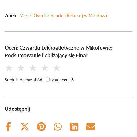
Źródło:
Miejski Ośrodek Sportu i Rekreacj w Mikołowie
Oceń: Czwartki Lekkoatletyczne w Mikołowie:
Podsumowanie i Zbliżający się Finał
★
★
★
★
★
Średnia ocena:
4.86
Liczba ocen:
6
Udostępnij
Share
Share
Share
Share
Share
Share
on
on
on
on
on
on