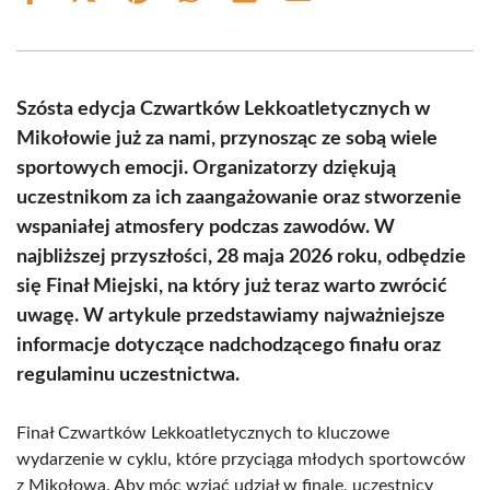
on
on
on
on
on
on
Facebook
X
Pinterest
WhatsApp
LinkedIn
Email
(Twitter)
Szósta edycja Czwartków Lekkoatletycznych w
Mikołowie już za nami, przynosząc ze sobą wiele
sportowych emocji. Organizatorzy dziękują
uczestnikom za ich zaangażowanie oraz stworzenie
wspaniałej atmosfery podczas zawodów. W
najbliższej przyszłości, 28 maja 2026 roku, odbędzie
się Finał Miejski, na który już teraz warto zwrócić
uwagę. W artykule przedstawiamy najważniejsze
informacje dotyczące nadchodzącego finału oraz
regulaminu uczestnictwa.
Finał Czwartków Lekkoatletycznych to kluczowe
wydarzenie w cyklu, które przyciąga młodych sportowców
z Mikołowa. Aby móc wziąć udział w finale, uczestnicy