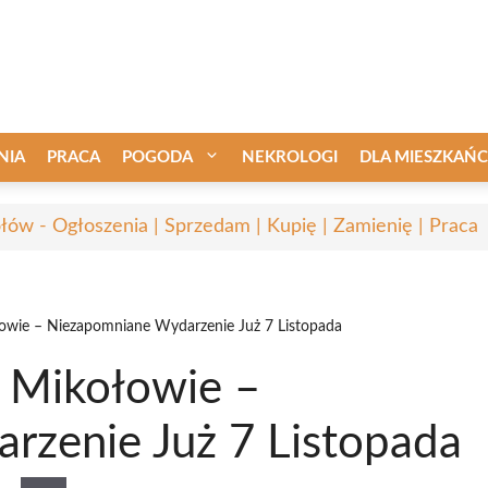
NIA
PRACA
POGODA
NEKROLOGI
DLA MIESZKAŃ
łów - Ogłoszenia | Sprzedam | Kupię | Zamienię | Praca
wie – Niezapomniane Wydarzenie Już 7 Listopada
 Mikołowie –
zenie Już 7 Listopada