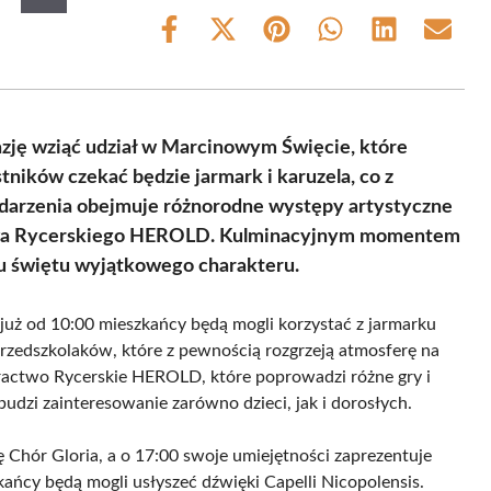
Share
Share
Share
Share
Share
Share
on
on
on
on
on
on
Facebook
X
Pinterest
WhatsApp
LinkedIn
Email
(Twitter)
azję wziąć udział w Marcinowym Święcie, które
tników czekać będzie jarmark i karuzela, co z
ydarzenia obejmuje różnorodne występy artystyczne
ctwa Rycerskiego HEROLD. Kulminacyjnym momentem
mu świętu wyjątkowego charakteru.
już od 10:00 mieszkańcy będą mogli korzystać z jarmarku
rzedszkolaków, które z pewnością rozgrzeją atmosferę na
ractwo Rycerskie HEROLD, które poprowadzi różne gry i
dzi zainteresowanie zarówno dzieci, jak i dorosłych.
ę Chór Gloria, a o 17:00 swoje umiejętności zaprezentuje
ńcy będą mogli usłyszeć dźwięki Capelli Nicopolensis.