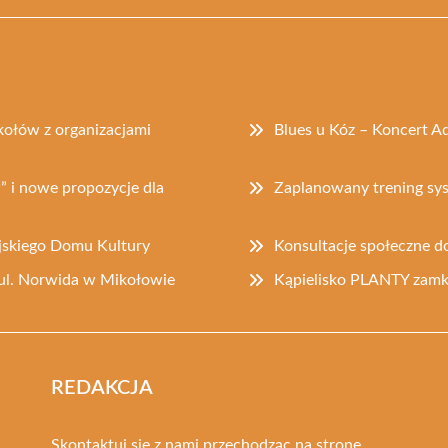
ołów z organizacjami
Blues u Kóz – Koncert A
” i nowe propozycje dla
Zaplanowany trening s
jskiego Domu Kultury
Konsultacje społeczne d
ul. Norwida w Mikołowie
Kąpielisko PLANTY zam
REDAKCJA
Skontaktuj się z nami przechodząc na stronę