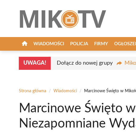
Przejdź
do
treści
WIADOMOŚCI
POLICJA
FIRMY
OGŁOSZE
UWAGA!
Dołącz do nowej grupy
Miko
Strona główna
/
Wiadomości
/
Marcinowe Święto w Mikoło
Marcinowe Święto w
Niezapomniane Wydar