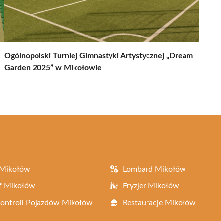
Ogólnopolski Turniej Gimnastyki Artystycznej „Dream
Garden 2025” w Mikołowie
 Mikołów
Lombard Mikołów
f Mikołów
Fryzjer Mikołów
Kontroli Pojazdów Mikołów
Restauracje Mikołów