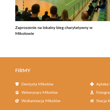
Zaproszenie na lokalny bieg charytatywny w
Mikołowie
FIRMY
Dentysta Mikołów
Apteka
Weterynarz Mikołów
Fotogra
Wulkanizacja Mikołów
Stacja 