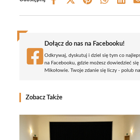
Share
Share
Share
Share
Share
on
on
on
on
on
Facebook
X
Pinterest
WhatsApp
LinkedIn
(Twitter)
Dołącz do nas na Facebooku!
Odkrywaj, dyskutuj i dziel się tym co najlep
na Facebooku, gdzie możesz dowiedzieć się
Mikołowie. Twoje zdanie się liczy - polub na
Zobacz Także