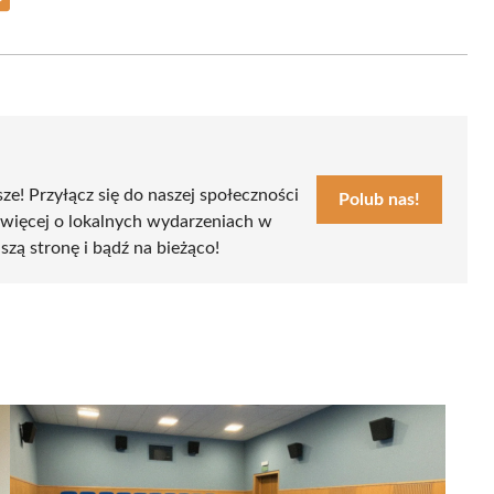
Share
on
Email
sze! Przyłącz się do naszej społeczności
Polub nas!
 więcej o lokalnych wydarzeniach w
szą stronę i bądź na bieżąco!