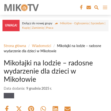
Przejdź
M
do
treści
Dołącz do nowej grupy
Mikołów - Ogłoszenia | Sprzedam |
UWAGA!
Kupię | Zamienię | Praca
Strona główna
/
Wiadomości
/
Mikołajki na lodzie – radosne
wydarzenie dla dzieci w Mikołowie
Mikołajki na lodzie – radosne
wydarzenie dla dzieci w
Mikołowie
Data dodania:
9 grudnia 2025 r.
Share
Share
Share
Share
Share
Share