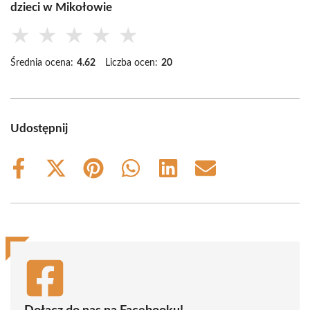
dzieci w Mikołowie
★
★
★
★
★
Średnia ocena:
4.62
Liczba ocen:
20
Udostępnij
Share
Share
Share
Share
Share
Share
on
on
on
on
on
on
Facebook
X
Pinterest
WhatsApp
LinkedIn
Email
(Twitter)