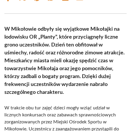
on
on
on
on
on
on
Facebook
X
Pinterest
WhatsApp
LinkedIn
Email
(Twitter)
W Mikołowie odbyły się wyjątkowe Mikołajki na
lodowisku OR „Planty”, które przyciągnęły liczne
grono uczestników. Dzień ten obfitował w
uśmiechy, radość oraz różnorodne zimowe atrakcje.
Mieszkańcy miasta mieli okazję spędzić czas w
towarzystwie Mikołaja oraz jego pomocników,
którzy zadbali o bogaty program. Dzięki dużej
frekwencji uczestników wydarzenie nabrało
szczególnego charakteru.
W trakcie obu tur zajęć dzieci mogły wziąć udział w
licznych konkursach oraz zabawach sprawnościowych
zorganizowanych przez Miejski Ośrodek Sportu w
Mikołowie. Uczestnicy z zaangażowaniem przystąpili do