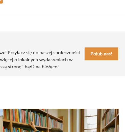
Share
on
Email
sze! Przyłącz się do naszej społeczności
Polub nas!
 więcej o lokalnych wydarzeniach w
szą stronę i bądź na bieżąco!