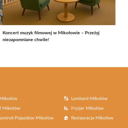
Koncert muzyk filmowej w Mikołowie – Przeżyj
niezapomniane chwile!
 Mikołów
Lombard Mikołów
f Mikołów
Fryzjer Mikołów
Kontroli Pojazdów Mikołów
Restauracje Mikołów