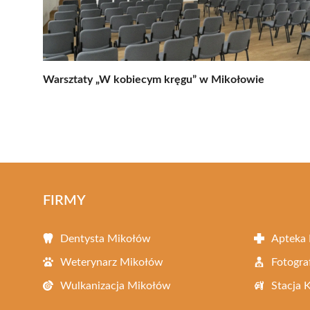
Warsztaty „W kobiecym kręgu” w Mikołowie
FIRMY
Dentysta Mikołów
Apteka
Weterynarz Mikołów
Fotogra
Wulkanizacja Mikołów
Stacja 