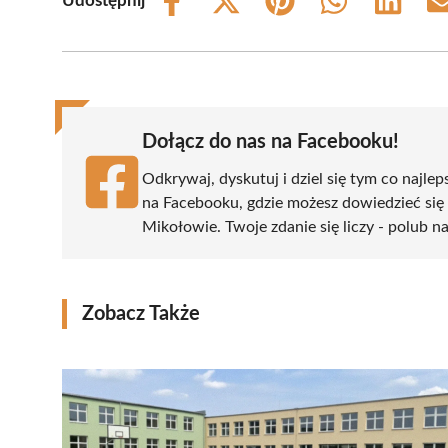
Udostępnij
Share
Share
Share
Share
Share
on
on
on
on
on
Facebook
X
Pinterest
WhatsApp
LinkedIn
(Twitter)
Dołącz do nas na Facebooku!
Odkrywaj, dyskutuj i dziel się tym co najlep
na Facebooku, gdzie możesz dowiedzieć się
Mikołowie. Twoje zdanie się liczy - polub na
Zobacz Także