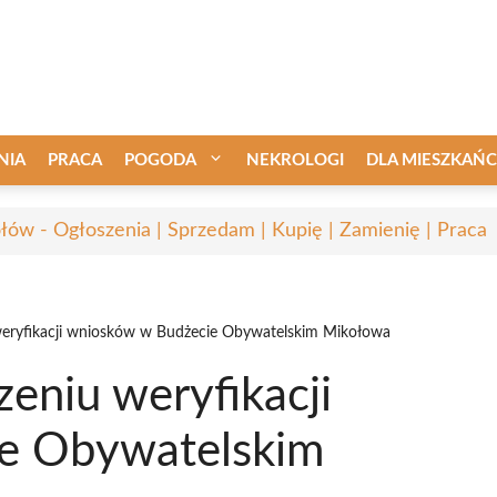
NIA
PRACA
POGODA
NEKROLOGI
DLA MIESZKAŃ
łów - Ogłoszenia | Sprzedam | Kupię | Zamienię | Praca
weryfikacji wniosków w Budżecie Obywatelskim Mikołowa
eniu weryfikacji
e Obywatelskim