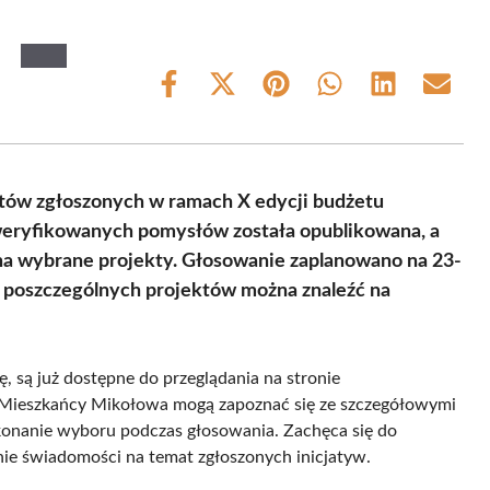
Share
Share
Share
Share
Share
Share
on
on
on
on
on
on
Facebook
X
Pinterest
WhatsApp
LinkedIn
Email
(Twitter)
tów zgłoszonych w ramach X edycji budżetu
weryfikowanych pomysłów została opublikowana, a
 na wybrane projekty. Głosowanie zaplanowano na 23-
e poszczególnych projektów można znaleźć na
ę, są już dostępne do przeglądania na stronie
ieszkańcy Mikołowa mogą zapoznać się ze szczegółowymi
konanie wyboru podczas głosowania. Zachęca się do
nie świadomości na temat zgłoszonych inicjatyw.