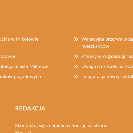
buckla w Mikołowie
Wakacyjna przerwa w zaj
mieszkańców
kołowie
Zmiany w organizacji r
gólnego miasta Mikołów
Uwaga na zasady parkow
arunków pogodowych
Inauguracja nowej sied
REDAKCJA
Skontaktuj się z nami przechodząc na stronę
Kontakt