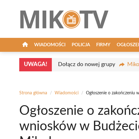
Przejdź
do
treści
WIADOMOŚCI
POLICJA
FIRMY
OGŁOSZE
UWAGA!
Dołącz do nowej grupy
Miko
Strona główna
/
Wiadomości
/
Ogłoszenie o zakończeniu 
Ogłoszenie o zakończ
wniosków w Budżeci