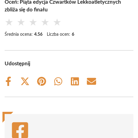
Oceń: Piąta edycja Czwartków Lekkoatletycznych
zbliża się do finału
★
★
★
★
★
Średnia ocena:
4.56
Liczba ocen:
6
Udostępnij
Share
Share
Share
Share
Share
Share
on
on
on
on
on
on
Facebook
X
Pinterest
WhatsApp
LinkedIn
Email
(Twitter)