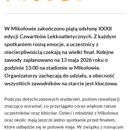
on
on
on
on
on
on
Facebook
X
Pinterest
WhatsApp
LinkedIn
Email
(Twitter)
W Mikołowie zakończono piątą odsłonę XXXII
edycji Czwartków Lekkoatletycznych. Z każdym
spotkaniem rosną emocje, a uczestnicy z
niecierpliwością czekają na wielki finał. Kolejne
zawody zaplanowano na 13 maja 2026 roku o
godzinie 13:00 na stadionie w Mikołowie.
Organizatorzy zachęcają do udziału, a obecność
wszystkich zawodników na starcie jest kluczowa.
Podczas dotychczasowych wydarzeń, poziom rywalizacji
znacząco wzrastał, co przyciągało coraz większe rzesze
uczestników oraz kibiców. Dzieci i młodzież z Mikołowa
oraz okolic mają jeszcze jedno spotkanie przed finałem,
które odbędzie się w połowie maja. W związku z rosnącym