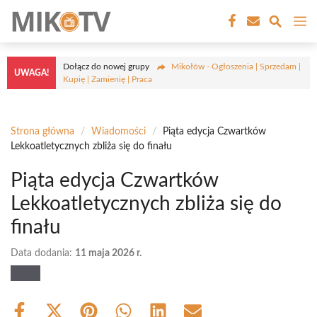
Przejdź
M
do
treści
Dołącz do nowej grupy
Mikołów - Ogłoszenia | Sprzedam |
UWAGA!
Kupię | Zamienię | Praca
Strona główna
/
Wiadomości
/
Piąta edycja Czwartków
Lekkoatletycznych zbliża się do finału
Piąta edycja Czwartków
Lekkoatletycznych zbliża się do
finału
Data dodania:
11 maja 2026 r.
Share
Share
Share
Share
Share
Share