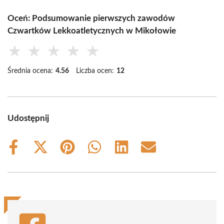
Oceń: Podsumowanie pierwszych zawodów
Czwartków Lekkoatletycznych w Mikołowie
★
★
★
★
★
Średnia ocena:
4.56
Liczba ocen:
12
Udostępnij
Share
Share
Share
Share
Share
Share
on
on
on
on
on
on
Facebook
X
Pinterest
WhatsApp
LinkedIn
Email
(Twitter)