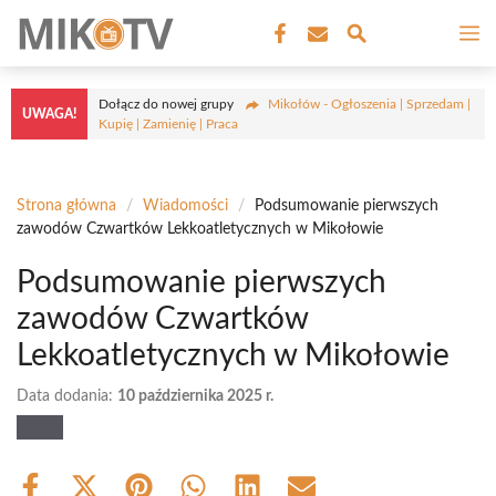
Przejdź
M
do
treści
Dołącz do nowej grupy
Mikołów - Ogłoszenia | Sprzedam |
UWAGA!
Kupię | Zamienię | Praca
Strona główna
/
Wiadomości
/
Podsumowanie pierwszych
zawodów Czwartków Lekkoatletycznych w Mikołowie
Podsumowanie pierwszych
zawodów Czwartków
Lekkoatletycznych w Mikołowie
Data dodania:
10 października 2025 r.
Share
Share
Share
Share
Share
Share