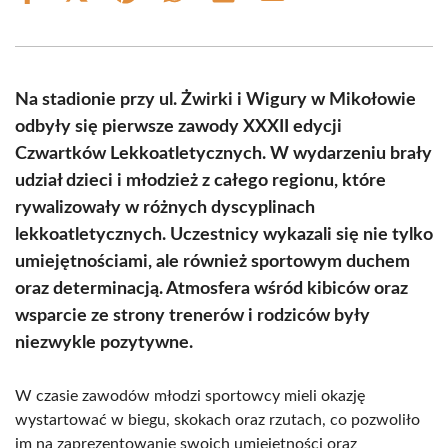
on
on
on
on
on
on
Facebook
X
Pinterest
WhatsApp
LinkedIn
Email
(Twitter)
Na stadionie przy ul. Żwirki i Wigury w Mikołowie
odbyły się pierwsze zawody XXXII edycji
Czwartków Lekkoatletycznych. W wydarzeniu brały
udział dzieci i młodzież z całego regionu, które
rywalizowały w różnych dyscyplinach
lekkoatletycznych. Uczestnicy wykazali się nie tylko
umiejętnościami, ale również sportowym duchem
oraz determinacją. Atmosfera wśród kibiców oraz
wsparcie ze strony trenerów i rodziców były
niezwykle pozytywne.
W czasie zawodów młodzi sportowcy mieli okazję
wystartować w biegu, skokach oraz rzutach, co pozwoliło
im na zaprezentowanie swoich umiejętności oraz