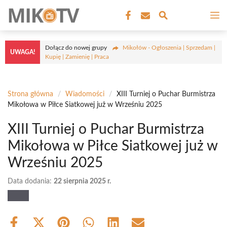
Przejdź
M
do
treści
Dołącz do nowej grupy
Mikołów - Ogłoszenia | Sprzedam |
UWAGA!
Kupię | Zamienię | Praca
Strona główna
/
Wiadomości
/
XIII Turniej o Puchar Burmistrza
Mikołowa w Piłce Siatkowej już w Wrześniu 2025
XIII Turniej o Puchar Burmistrza
Mikołowa w Piłce Siatkowej już w
Wrześniu 2025
Data dodania:
22 sierpnia 2025 r.
Share
Share
Share
Share
Share
Share