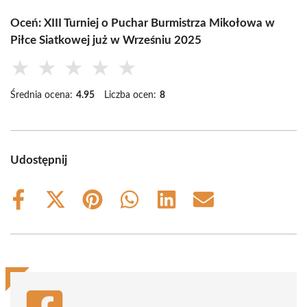
Oceń: XIII Turniej o Puchar Burmistrza Mikołowa w
Piłce Siatkowej już w Wrześniu 2025
★
★
★
★
★
Średnia ocena:
4.95
Liczba ocen:
8
Udostępnij
Share
Share
Share
Share
Share
Share
on
on
on
on
on
on
Facebook
X
Pinterest
WhatsApp
LinkedIn
Email
(Twitter)