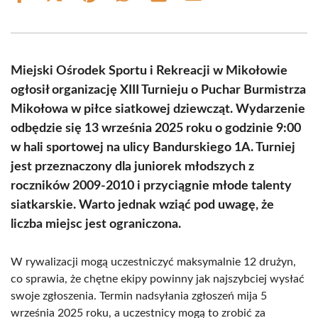
on
on
on
on
on
on
Facebook
X
Pinterest
WhatsApp
LinkedIn
Email
(Twitter)
Miejski Ośrodek Sportu i Rekreacji w Mikołowie
ogłosił organizację XIII Turnieju o Puchar Burmistrza
Mikołowa w piłce siatkowej dziewcząt. Wydarzenie
odbędzie się 13 września 2025 roku o godzinie 9:00
w hali sportowej na ulicy Bandurskiego 1A. Turniej
jest przeznaczony dla juniorek młodszych z
roczników 2009-2010 i przyciągnie młode talenty
siatkarskie. Warto jednak wziąć pod uwagę, że
liczba miejsc jest ograniczona.
W rywalizacji mogą uczestniczyć maksymalnie 12 drużyn,
co sprawia, że chętne ekipy powinny jak najszybciej wysłać
swoje zgłoszenia. Termin nadsyłania zgłoszeń mija 5
września 2025 roku, a uczestnicy mogą to zrobić za