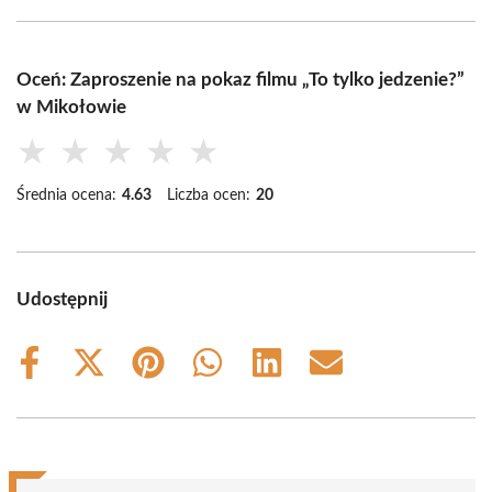
Oceń: Zaproszenie na pokaz filmu „To tylko jedzenie?”
w Mikołowie
★
★
★
★
★
Średnia ocena:
4.63
Liczba ocen:
20
Udostępnij
Share
Share
Share
Share
Share
Share
on
on
on
on
on
on
Facebook
X
Pinterest
WhatsApp
LinkedIn
Email
(Twitter)