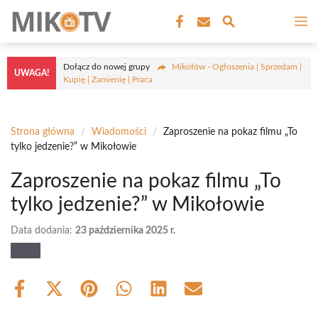
Przejdź
M
do
treści
Dołącz do nowej grupy
Mikołów - Ogłoszenia | Sprzedam |
UWAGA!
Kupię | Zamienię | Praca
Strona główna
/
Wiadomości
/
Zaproszenie na pokaz filmu „To
tylko jedzenie?” w Mikołowie
Zaproszenie na pokaz filmu „To
tylko jedzenie?” w Mikołowie
Data dodania:
23 października 2025 r.
Share
Share
Share
Share
Share
Share
on
on
on
on
on
on
Facebook
X
Pinterest
WhatsApp
LinkedIn
Email