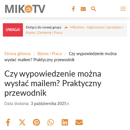
Przejdź
M
do
treści
Dołącz do nowej grupy
Mikołów - Ogłoszenia | Sprzedam |
UWAGA!
Kupię | Zamienię | Praca
Strona główna
/
Biznes i Praca
/
Czy wypowiedzenie można
wysłać mailem? Praktyczny przewodnik
Czy wypowiedzenie można
wysłać mailem? Praktyczny
przewodnik
Data dodania:
3 października 2025 r.
Share
Share
Share
Share
Share
Share
on
on
on
on
on
on