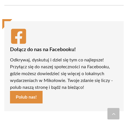
Facebook
X
Pinterest
WhatsApp
LinkedIn
Email
(Twitter)
Dołącz do nas na Facebooku!
Odkrywaj, dyskutuj i dziel się tym co najlepsze!
Przyłącz się do naszej społeczności na Facebooku,
gdzie możesz dowiedzieć się więcej o lokalnych
wydarzeniach w Mikołowie. Twoje zdanie się liczy -
polub naszą stronę i bądź na bieżąco!
Polub nas!