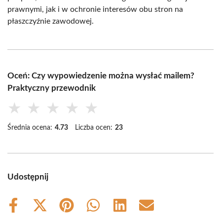
prawnymi, jak i w ochronie interesów obu stron na
płaszczyźnie zawodowej.
Oceń: Czy wypowiedzenie można wysłać mailem?
Praktyczny przewodnik
★
★
★
★
★
Średnia ocena:
4.73
Liczba ocen:
23
Udostępnij
Share
Share
Share
Share
Share
Share
on
on
on
on
on
on