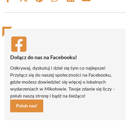
on
on
on
on
on
on
Facebook
X
Pinterest
WhatsApp
LinkedIn
Email
(Twitter)
Dołącz do nas na Facebooku!
Odkrywaj, dyskutuj i dziel się tym co najlepsze!
Przyłącz się do naszej społeczności na Facebooku,
gdzie możesz dowiedzieć się więcej o lokalnych
wydarzeniach w Mikołowie. Twoje zdanie się liczy -
polub naszą stronę i bądź na bieżąco!
Polub nas!