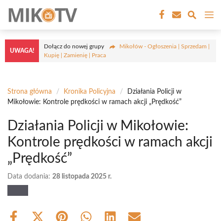
Przejdź
M
do
treści
Dołącz do nowej grupy
Mikołów - Ogłoszenia | Sprzedam |
UWAGA!
Kupię | Zamienię | Praca
Strona główna
/
Kronika Policyjna
/
Działania Policji w
Mikołowie: Kontrole prędkości w ramach akcji „Prędkość”
Działania Policji w Mikołowie:
Kontrole prędkości w ramach akcji
„Prędkość”
Data dodania:
28 listopada 2025 r.
Share
Share
Share
Share
Share
Share