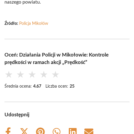
naszego powiatu.
Źródło:
Policja Mikołów
Oceń: Działania Policji w Mikołowie: Kontrole
prędkości w ramach akcji „Prędkość”
★
★
★
★
★
Średnia ocena:
4.67
Liczba ocen:
25
Udostępnij
Share
Share
Share
Share
Share
Share