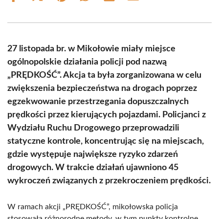
on
on
on
on
on
on
Facebook
X
Pinterest
WhatsApp
LinkedIn
Email
(Twitter)
27 listopada br. w Mikołowie miały miejsce
ogólnopolskie działania policji pod nazwą
„PRĘDKOŚĆ”. Akcja ta była zorganizowana w celu
zwiększenia bezpieczeństwa na drogach poprzez
egzekwowanie przestrzegania dopuszczalnych
prędkości przez kierujących pojazdami. Policjanci z
Wydziału Ruchu Drogowego przeprowadzili
statyczne kontrole, koncentrując się na miejscach,
gdzie występuje największe ryzyko zdarzeń
drogowych. W trakcie działań ujawniono 45
wykroczeń związanych z przekroczeniem prędkości.
W ramach akcji „PRĘDKOŚĆ”, mikołowska policja
stosowała różnorodne metody, w tym punkty kontrolne