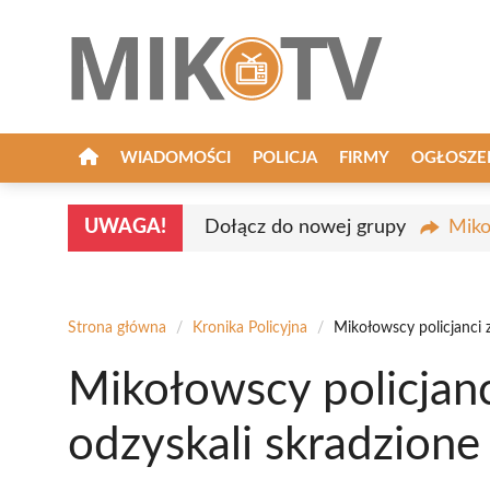
Przejdź
do
treści
WIADOMOŚCI
POLICJA
FIRMY
OGŁOSZE
UWAGA!
Dołącz do nowej grupy
Miko
Strona główna
/
Kronika Policyjna
/
Mikołowscy policjanci z
Mikołowscy policjanci
odzyskali skradzione