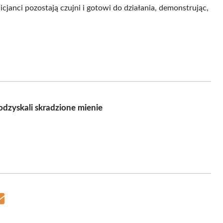
icjanci pozostają czujni i gotowi do działania, demonstrując,
 odzyskali skradzione mienie
Share
on
Email