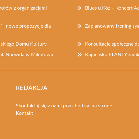
ołów z organizacjami
Blues u Kóz – Koncert A
” i nowe propozycje dla
Zaplanowany trening s
jskiego Domu Kultury
Konsultacje społeczne d
ul. Norwida w Mikołowie
Kąpielisko PLANTY zam
REDAKCJA
Skontaktuj się z nami przechodząc na stronę
Kontakt