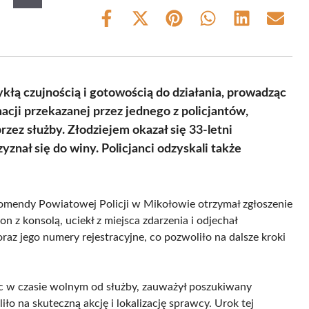
Share
Share
Share
Share
Share
Share
on
on
on
on
on
on
Facebook
X
Pinterest
WhatsApp
LinkedIn
Email
(Twitter)
kłą czujnością i gotowością do działania, prowadząc
acji przekazanej przez jednego z policjantów,
zez służby. Złodziejem okazał się 33-letni
znał się do winy. Policjanci odzyskali także
 Komendy Powiatowej Policji w Mikołowie otrzymał zgłoszenie
n z konsolą, uciekł z miejsca zdarzenia i odjechał
raz jego numery rejestracyjne, co pozwoliło na dalsze kroki
ąc w czasie wolnym od służby, zauważył poszukiwany
 na skuteczną akcję i lokalizację sprawcy. Urok tej