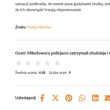
sytuacji podkreśla, że nawet poza godzinami służby, pol
że ich obowiązki trwają nieprzerwanie.
Źródło:
Policja Mikołów
Oceń: Mikołowscy policjanci zatrzymali złodzieja i
★
★
★
★
★
Średnia ocena:
4.48
Liczba ocen:
9
Udostępnij
Share
Share
Share
Share
Share
on
on
on
on
on
Facebook
X
Pinterest
WhatsApp
LinkedIn