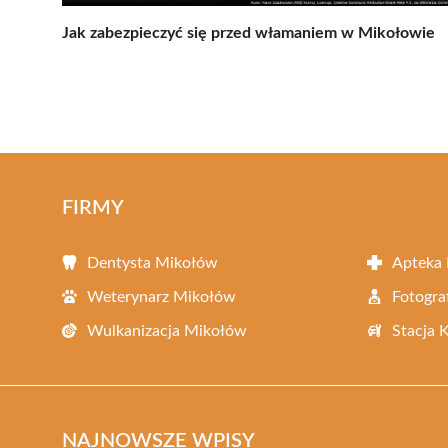
Jak zabezpieczyć się przed włamaniem w Mikołowie
FIRMY
Dentysta Mikołów
Apteka
Weterynarz Mikołów
Fotogra
Wulkanizacja Mikołów
Stacja 
NAJNOWSZE WPISY