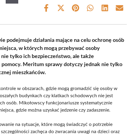
Share
Share
Share
Share
Share
Share
on
on
on
on
on
on
Facebook
X
Pinterest
WhatsApp
LinkedIn
Email
(Twitter)
wie podejmuje działania mające na celu ochronę osób
miejsca, w których mogą przebywać osoby
 nie tylko ich bezpieczeństwo, ale także
 pomocy. Meritum sprawy dotyczy jednak nie tylko
ecznej mieszkańców.
kontrole w obszarach, gdzie mogą gromadzić się osoby w
toszałych budynkach czy klatkach schodowych nie jest
 tych osób. Mikołowscy funkcjonariusze systematycznie
miejsca, gdzie można uzyskać jedzenie czy zadaszenie.
gowanie na sytuacje, które mogą świadczyć o potrzebie
szczególności zachęca do zwracania uwagi na dzieci oraz