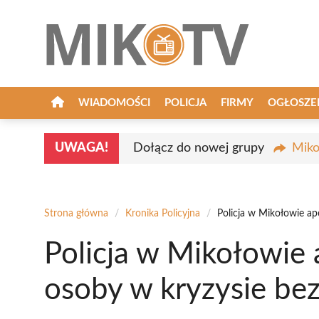
Przejdź
do
treści
WIADOMOŚCI
POLICJA
FIRMY
OGŁOSZE
UWAGA!
Dołącz do nowej grupy
Miko
Strona główna
/
Kronika Policyjna
/
Policja w Mikołowie a
Policja w Mikołowie 
osoby w kryzysie be