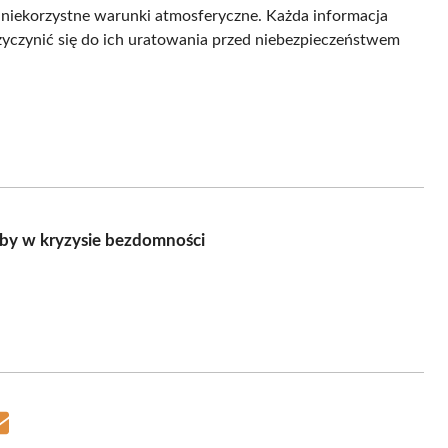
a niekorzystne warunki atmosferyczne. Każda informacja
zyczynić się do ich uratowania przed niebezpieczeństwem
oby w kryzysie bezdomności
Share
on