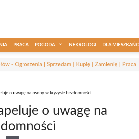
NIA
PRACA
POGODA
NEKROLOGI
DLA MIESZKAŃ
łów - Ogłoszenia | Sprzedam | Kupię | Zamienię | Praca
peluje o uwagę na osoby w kryzysie bezdomności
apeluje o uwagę na
zdomności