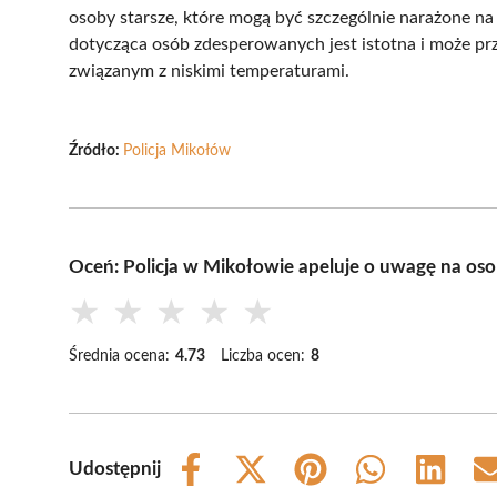
osoby starsze, które mogą być szczególnie narażone n
dotycząca osób zdesperowanych jest istotna i może pr
związanym z niskimi temperaturami.
Źródło:
Policja Mikołów
Oceń: Policja w Mikołowie apeluje o uwagę na os
★
★
★
★
★
Średnia ocena:
4.73
Liczba ocen:
8
Udostępnij
Share
Share
Share
Share
Share
on
on
on
on
on