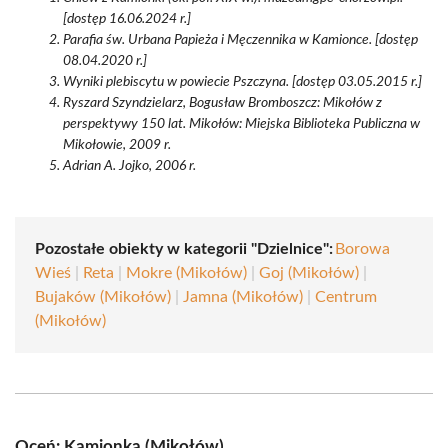
[dostęp 16.06.2024 r.]
Parafia św. Urbana Papieża i Męczennika w Kamionce. [dostęp
08.04.2020 r.]
Wyniki plebiscytu w powiecie Pszczyna. [dostęp 03.05.2015 r.]
Ryszard Szyndzielarz, Bogusław Bromboszcz: Mikołów z
perspektywy 150 lat. Mikołów: Miejska Biblioteka Publiczna w
Mikołowie, 2009 r.
Adrian A. Jojko, 2006 r.
Pozostałe obiekty w kategorii "Dzielnice":
Borowa
Wieś
|
Reta
|
Mokre (Mikołów)
|
Goj (Mikołów)
|
Bujaków (Mikołów)
|
Jamna (Mikołów)
|
Centrum
(Mikołów)
Oceń: Kamionka (Mikołów)