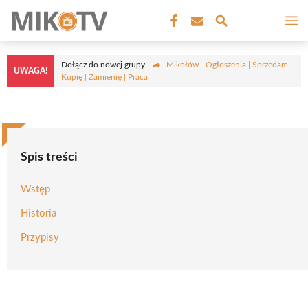
Przejdź
M
do
treści
Dołącz do nowej grupy
Mikołów - Ogłoszenia | Sprzedam |
UWAGA!
Kupię | Zamienię | Praca
Spis treści
Wstęp
Historia
Przypisy