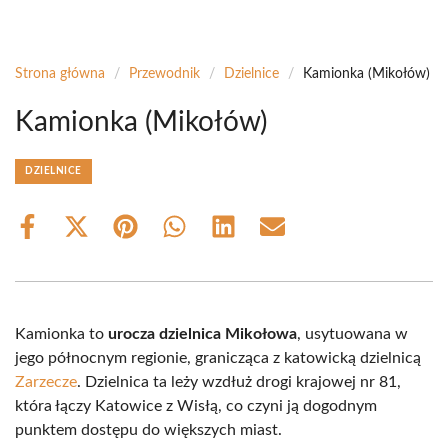
Strona główna
/
Przewodnik
/
Dzielnice
/
Kamionka (Mikołów)
Kamionka (Mikołów)
DZIELNICE
Share
Share
Share
Share
Share
Share
on
on
on
on
on
on
Facebook
X
Pinterest
WhatsApp
LinkedIn
Email
(Twitter)
Kamionka to
urocza dzielnica Mikołowa
, usytuowana w
jego północnym regionie, granicząca z katowicką dzielnicą
Zarzecze
. Dzielnica ta leży wzdłuż drogi krajowej nr 81,
która łączy Katowice z Wisłą, co czyni ją dogodnym
punktem dostępu do większych miast.