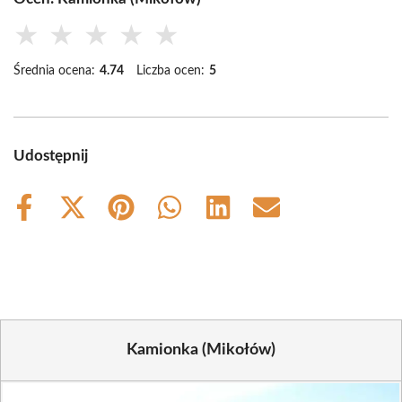
★
★
★
★
★
Średnia ocena:
4.74
Liczba ocen:
5
Udostępnij
Share
Share
Share
Share
Share
Share
on
on
on
on
on
on
Facebook
X
Pinterest
WhatsApp
LinkedIn
Email
(Twitter)
Kamionka (Mikołów)