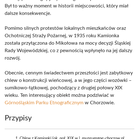
Był to ważny moment w historii miejscowości, który miał
dalsze konsekwencje.
Pomimo silnych protestów lokalnych mieszkańców oraz
Ochotniczej Straży Pożarnej, w 1935 roku Kamionka
została przyłączona do Mikołowa na mocy decyzji Śląskiej
Rady Wojewódzkiej, co z pewnością wpłynęło na jej dalszy
rozwój.
Obecnie, cennym świadectwem przeszłości jest zabytkowy
chlew o konstrukcji wieńcowej, a w jego części wozówki –
sumikowo-łątkowej, pochodzący z drugiej połowy XIX
wieku. Ten interesujący obiekt można podziwiać w
Górnośląskim Parku Etnograficznym
w Chorzowie.
Przypisy
Chlew z Kamionki (ok. poł. XIX w.). muzeumgpe-chorzow.pl.