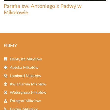
Parafia św. Antoniego z Padwy w
Mikołowie
FIRMY
Dentysta Mikołów
Apteka Mikołów
Lombard Mikołów
Kwiaciarnia Mikołów
Weterynarz Mikołów
Fotograf Mikołów
Fryzjer Mikołów