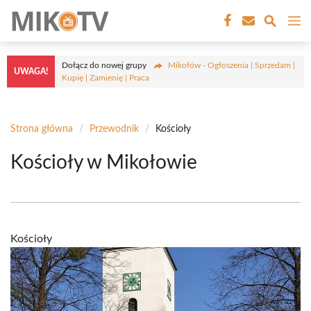
Przejdź
M
do
treści
Dołącz do nowej grupy
Mikołów - Ogłoszenia | Sprzedam |
UWAGA!
Kupię | Zamienię | Praca
Strona główna
/
Przewodnik
/
Kościoły
Kościoły w Mikołowie
Kościoły