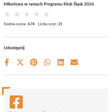
Mikołowa w ramach Programu Klub Śląsk 2026
★
★
★
★
★
Średnia ocena:
4.74
Liczba ocen:
21
Udostępnij
Share
Share
Share
Share
Share
Share
on
on
on
on
on
on
Facebook
X
Pinterest
WhatsApp
LinkedIn
Email
(Twitter)