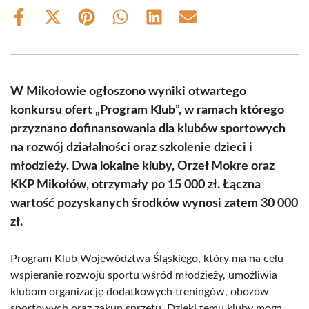
Share
Share
Share
Share
Share
Share
on
on
on
on
on
on
Facebook
X
Pinterest
WhatsApp
LinkedIn
Email
(Twitter)
W Mikołowie ogłoszono wyniki otwartego
konkursu ofert „Program Klub”, w ramach którego
przyznano dofinansowania dla klubów sportowych
na rozwój działalności oraz szkolenie dzieci i
młodzieży. Dwa lokalne kluby, Orzeł Mokre oraz
KKP Mikołów, otrzymały po 15 000 zł. Łączna
wartość pozyskanych środków wynosi zatem 30 000
zł.
Program Klub Województwa Śląskiego, który ma na celu
wspieranie rozwoju sportu wśród młodzieży, umożliwia
klubom organizację dodatkowych treningów, obozów
sportowych oraz zakup sprzętu. Dzięki temu kluby mogą