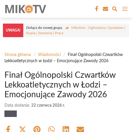
Przejdź
M
do
treści
Dołącz do nowej grupy
Mikołów - Ogłoszenia | Sprzedam |
UWAGA!
Kupię | Zamienię | Praca
Strona główna
/
Wiadomości
/
Finał Ogólnopolski Czwartków
Lekkoatletycznych w Łodzi – Emocjonujące Zawody 2026
Finał Ogólnopolski Czwartków
Lekkoatletycznych w Łodzi –
Emocjonujące Zawody 2026
Data dodania:
22 czerwca 2026 r.
Share
Share
Share
Share
Share
Share