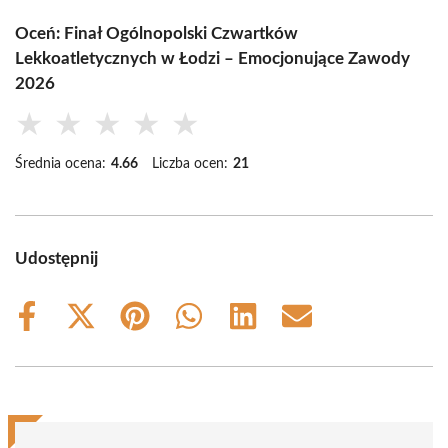
Oceń: Finał Ogólnopolski Czwartków
Lekkoatletycznych w Łodzi – Emocjonujące Zawody
2026
★
★
★
★
★
Średnia ocena:
4.66
Liczba ocen:
21
Udostępnij
Share
Share
Share
Share
Share
Share
on
on
on
on
on
on
Facebook
X
Pinterest
WhatsApp
LinkedIn
Email
(Twitter)