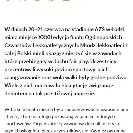
on
on
on
on
on
on
Facebook
X
Pinterest
WhatsApp
LinkedIn
Email
(Twitter)
W dniach 20–21 czerwca na stadionie AZS w Łodzi
miała miejsce XXXII edycja finału Ogólnopolskich
Czwartków Lekkoatletycznych. Młodzi lekkoatleci z
całej Polski mieli okazję zmierzyć się w zawodach,
które przebiegały w duchu fair play. Uczestnicy
prezentowali wysoki poziom sportowy, a ich
zaangażowanie oraz wola walki były godne podziwu.
Wielu z nich odczuwało ekscytację związaną z
debiutem na tak prestiżowej imprezie.
W trakcie finału można było zaobserwować niezapomniane
chwile, które na długo pozostaną w pamięci młodych
sportowców. Organizatorzy zawodów docenili nie tylko
wyniki osiągnięte przez uczestników, ale również ogromne