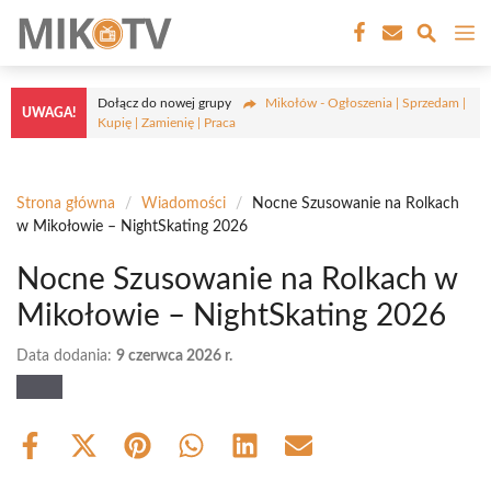
Przejdź
M
do
treści
Dołącz do nowej grupy
Mikołów - Ogłoszenia | Sprzedam |
UWAGA!
Kupię | Zamienię | Praca
Strona główna
/
Wiadomości
/
Nocne Szusowanie na Rolkach
w Mikołowie – NightSkating 2026
Nocne Szusowanie na Rolkach w
Mikołowie – NightSkating 2026
Data dodania:
9 czerwca 2026 r.
Share
Share
Share
Share
Share
Share
on
on
on
on
on
on
Facebook
X
Pinterest
WhatsApp
LinkedIn
Email