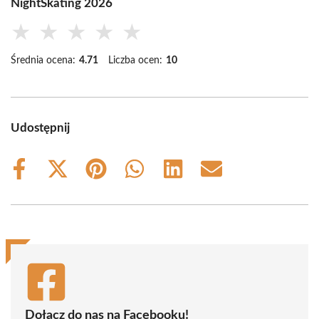
NightSkating 2026
★
★
★
★
★
Średnia ocena:
4.71
Liczba ocen:
10
Udostępnij
Share
Share
Share
Share
Share
Share
on
on
on
on
on
on
Facebook
X
Pinterest
WhatsApp
LinkedIn
Email
(Twitter)
Dołącz do nas na Facebooku!