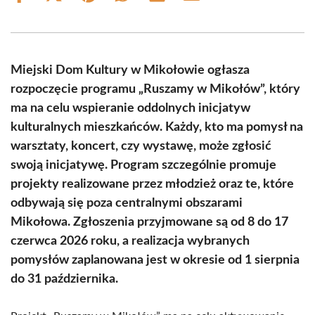
on
on
on
on
on
on
Facebook
X
Pinterest
WhatsApp
LinkedIn
Email
(Twitter)
Miejski Dom Kultury w Mikołowie ogłasza
rozpoczęcie programu „Ruszamy w Mikołów”, który
ma na celu wspieranie oddolnych inicjatyw
kulturalnych mieszkańców. Każdy, kto ma pomysł na
warsztaty, koncert, czy wystawę, może zgłosić
swoją inicjatywę. Program szczególnie promuje
projekty realizowane przez młodzież oraz te, które
odbywają się poza centralnymi obszarami
Mikołowa. Zgłoszenia przyjmowane są od 8 do 17
czerwca 2026 roku, a realizacja wybranych
pomysłów zaplanowana jest w okresie od 1 sierpnia
do 31 października.