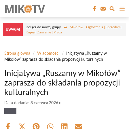
Przejdź
M
do
treści
Dołącz do nowej grupy
Mikołów - Ogłoszenia | Sprzedam |
UWAGA!
Kupię | Zamienię | Praca
Strona główna
/
Wiadomości
/
Inicjatywa „Ruszamy w
Mikołów” zaprasza do składania propozycji kulturalnych
Inicjatywa „Ruszamy w Mikołów”
zaprasza do składania propozycji
kulturalnych
Data dodania:
8 czerwca 2026 r.
Share
Share
Share
Share
Share
Share