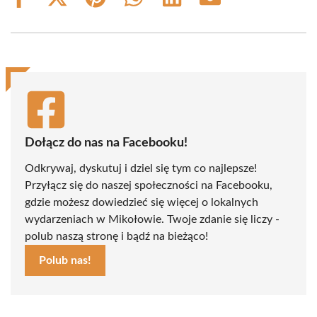
Share
Share
Share
Share
Share
Share
on
on
on
on
on
on
Facebook
X
Pinterest
WhatsApp
LinkedIn
Email
(Twitter)
Dołącz do nas na Facebooku!
Odkrywaj, dyskutuj i dziel się tym co najlepsze!
Przyłącz się do naszej społeczności na Facebooku,
gdzie możesz dowiedzieć się więcej o lokalnych
wydarzeniach w Mikołowie. Twoje zdanie się liczy -
polub naszą stronę i bądź na bieżąco!
Polub nas!