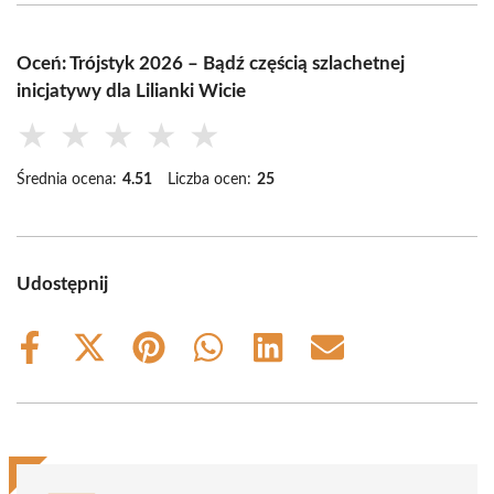
Oceń: Trójstyk 2026 – Bądź częścią szlachetnej
inicjatywy dla Lilianki Wicie
★
★
★
★
★
Średnia ocena:
4.51
Liczba ocen:
25
Udostępnij
Share
Share
Share
Share
Share
Share
on
on
on
on
on
on
Facebook
X
Pinterest
WhatsApp
LinkedIn
Email
(Twitter)