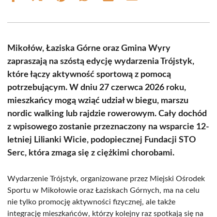
on
on
on
on
on
on
Facebook
X
Pinterest
WhatsApp
LinkedIn
Email
(Twitter)
Mikołów, Łaziska Górne oraz Gmina Wyry
zapraszają na szóstą edycję wydarzenia Trójstyk,
które łączy aktywność sportową z pomocą
potrzebującym. W dniu 27 czerwca 2026 roku,
mieszkańcy mogą wziąć udział w biegu, marszu
nordic walking lub rajdzie rowerowym. Cały dochód
z wpisowego zostanie przeznaczony na wsparcie 12-
letniej Lilianki Wicie, podopiecznej Fundacji STO
Serc, która zmaga się z ciężkimi chorobami.
Wydarzenie Trójstyk, organizowane przez Miejski Ośrodek
Sportu w Mikołowie oraz Łaziskach Górnych, ma na celu
nie tylko promocję aktywności fizycznej, ale także
integrację mieszkańców, którzy kolejny raz spotkają się na