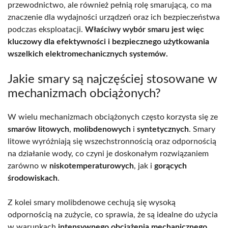
przewodnictwo, ale również pełnią rolę smarującą, co ma
znaczenie dla wydajności urządzeń oraz ich bezpieczeństwa
podczas eksploatacji.
Właściwy wybór smaru jest więc
kluczowy dla efektywności i bezpiecznego użytkowania
wszelkich elektromechanicznych systemów.
Jakie smary są najczęściej stosowane w
mechanizmach obciążonych?
W wielu mechanizmach obciążonych często korzysta się ze
smarów litowych
,
molibdenowych
i
syntetycznych
. Smary
litowe wyróżniają się wszechstronnością oraz odpornością
na działanie wody, co czyni je doskonałym rozwiązaniem
zarówno w
niskotemperaturowych
, jak i
gorących
środowiskach
.
Z kolei smary molibdenowe cechują się wysoką
odpornością na zużycie, co sprawia, że są idealne do użycia
w warunkach
intensywnego obciążenia mechanicznego
.