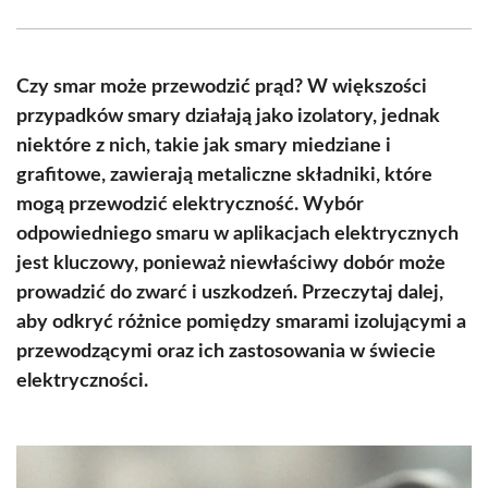
Facebook
X
Pinterest
WhatsApp
LinkedIn
Email
(Twitter)
Czy smar może przewodzić prąd? W większości
przypadków smary działają jako izolatory, jednak
niektóre z nich, takie jak smary miedziane i
grafitowe, zawierają metaliczne składniki, które
mogą przewodzić elektryczność. Wybór
odpowiedniego smaru w aplikacjach elektrycznych
jest kluczowy, ponieważ niewłaściwy dobór może
prowadzić do zwarć i uszkodzeń. Przeczytaj dalej,
aby odkryć różnice pomiędzy smarami izolującymi a
przewodzącymi oraz ich zastosowania w świecie
elektryczności.