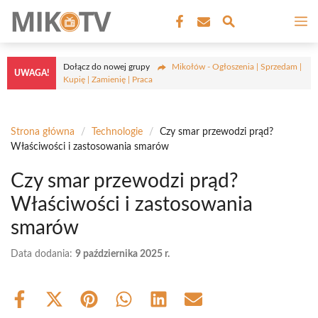
Przejdź
M
do
treści
Dołącz do nowej grupy
Mikołów - Ogłoszenia | Sprzedam |
UWAGA!
Kupię | Zamienię | Praca
Strona główna
/
Technologie
/
Czy smar przewodzi prąd?
Właściwości i zastosowania smarów
Czy smar przewodzi prąd?
Właściwości i zastosowania
smarów
Data dodania:
9 października 2025 r.
Share
Share
Share
Share
Share
Share
on
on
on
on
on
on