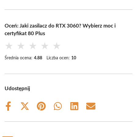
Oceń: Jaki zasilacz do RTX 3060? Wybierz moc i
certyfikat 80 Plus
★
★
★
★
★
Średnia ocena:
4.88
Liczba ocen:
10
Udostępnij
Share
Share
Share
Share
Share
Share
on
on
on
on
on
on
Facebook
X
Pinterest
WhatsApp
LinkedIn
Email
(Twitter)