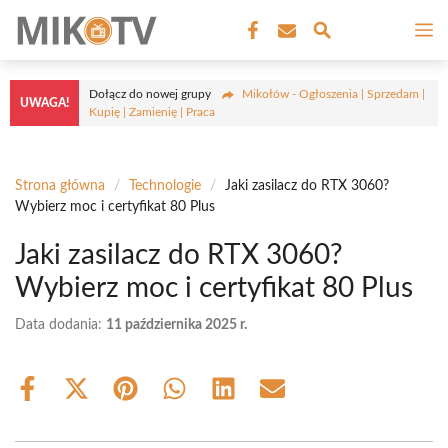
Przejdź
M
do
treści
Dołącz do nowej grupy
Mikołów - Ogłoszenia | Sprzedam |
UWAGA!
Kupię | Zamienię | Praca
Strona główna
/
Technologie
/
Jaki zasilacz do RTX 3060?
Wybierz moc i certyfikat 80 Plus
Jaki zasilacz do RTX 3060?
Wybierz moc i certyfikat 80 Plus
Data dodania:
11 października 2025 r.
Share
Share
Share
Share
Share
Share
on
on
on
on
on
on
Facebook
X
Pinterest
WhatsApp
LinkedIn
Email
(Twitter)