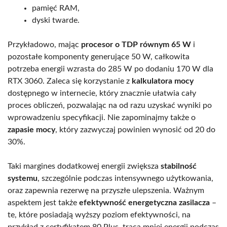
pamięć RAM,
dyski twarde.
Przykładowo, mając
procesor o TDP równym 65 W
i
pozostałe komponenty generujące 50 W, całkowita
potrzeba energii wzrasta do 285 W po dodaniu 170 W dla
RTX 3060. Zaleca się korzystanie z
kalkulatora mocy
dostępnego w internecie, który znacznie ułatwia cały
proces obliczeń, pozwalając na od razu uzyskać wyniki po
wprowadzeniu specyfikacji. Nie zapominajmy także o
zapasie mocy
, który zazwyczaj powinien wynosić od 20 do
30%.
Taki margines dodatkowej energii zwiększa
stabilność
systemu
, szczególnie podczas intensywnego użytkowania,
oraz zapewnia rezerwę na przyszłe ulepszenia. Ważnym
aspektem jest także
efektywność energetyczna zasilacza
–
te, które posiadają wyższy poziom efektywności, na
przykład z certyfikatem 80 Plus, tracą mniej energii podczas