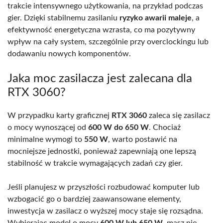
trakcie intensywnego użytkowania, na przykład podczas
gier. Dzięki stabilnemu zasilaniu
ryzyko awarii maleje
, a
efektywność energetyczna wzrasta, co ma pozytywny
wpływ na cały system, szczególnie przy overclockingu lub
dodawaniu nowych komponentów.
Jaka moc zasilacza jest zalecana dla
RTX 3060?
W przypadku karty graficznej
RTX 3060
zaleca się zasilacz
o mocy wynoszącej od
600 W do 650 W
. Chociaż
minimalne wymogi to
550 W
, warto postawić na
mocniejsze jednostki, ponieważ zapewniają one lepszą
stabilność w trakcie wymagających zadań czy gier.
Jeśli planujesz w przyszłości rozbudować komputer lub
wzbogacić go o bardziej zaawansowane elementy,
inwestycja w zasilacz o wyższej mocy staje się rozsądna.
Wybierając model o mocy
600 W lub 650 W
, masz nie