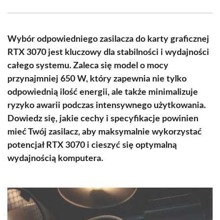
Facebook
X
Pinterest
WhatsApp
LinkedIn
Email
(Twitter)
Wybór odpowiedniego zasilacza do karty graficznej
RTX 3070 jest kluczowy dla stabilności i wydajności
całego systemu. Zaleca się model o mocy
przynajmniej 650 W, który zapewnia nie tylko
odpowiednią ilość energii, ale także minimalizuje
ryzyko awarii podczas intensywnego użytkowania.
Dowiedz się, jakie cechy i specyfikacje powinien
mieć Twój zasilacz, aby maksymalnie wykorzystać
potencjał RTX 3070 i cieszyć się optymalną
wydajnością komputera.