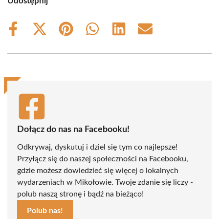
Udostępnij
Share
Share
Share
Share
Share
Share
on
on
on
on
on
on
Facebook
X
Pinterest
WhatsApp
LinkedIn
Email
(Twitter)
Dołącz do nas na Facebooku!
Odkrywaj, dyskutuj i dziel się tym co najlepsze!
Przyłącz się do naszej społeczności na Facebooku,
gdzie możesz dowiedzieć się więcej o lokalnych
wydarzeniach w Mikołowie. Twoje zdanie się liczy -
polub naszą stronę i bądź na bieżąco!
Polub nas!