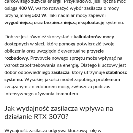
całkowitego zużycia energii. Przykładowo, jeśli łączna moc
osiąga
400 W
, warto rozważyć wybór zasilacza o mocy
przynajmniej
500 W
. Taki nadmiar mocy zapewni
wygodniejszą oraz bezpieczniejszą eksploatację
systemu.
Dobrze jest również skorzystać z
kalkulatorów mocy
dostępnych w sieci, które pomogą potwierdzić twoje
obliczenia oraz uwzględnić ewentualne
przyszłe
rozbudowy
. Przybycie nowego sprzętu może wpłynąć na
wzrost zapotrzebowania na energię. Dlatego kluczowy jest
dobór odpowiedniego
zasilacza
, który utrzymuje
stabilność
systemu
. Wysokiej jakości model zapobiega problemom
związanym z niedoborem mocy, zwłaszcza podczas
intensywnego używania komputera.
Jak wydajność zasilacza wpływa na
działanie RTX 3070?
Wydajność zasilacza odgrywa kluczową rolę w