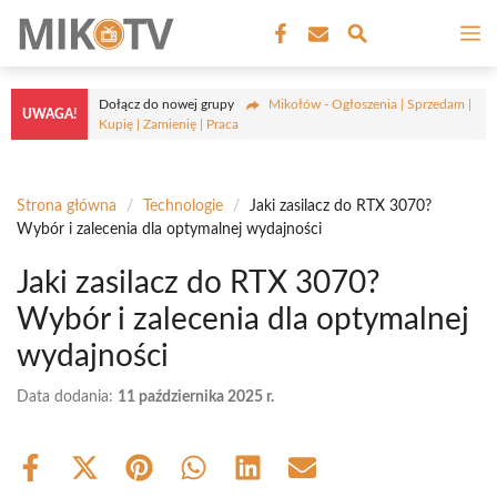
Przejdź
M
do
treści
Dołącz do nowej grupy
Mikołów - Ogłoszenia | Sprzedam |
UWAGA!
Kupię | Zamienię | Praca
Strona główna
/
Technologie
/
Jaki zasilacz do RTX 3070?
Wybór i zalecenia dla optymalnej wydajności
Jaki zasilacz do RTX 3070?
Wybór i zalecenia dla optymalnej
wydajności
Data dodania:
11 października 2025 r.
Share
Share
Share
Share
Share
Share
on
on
on
on
on
on