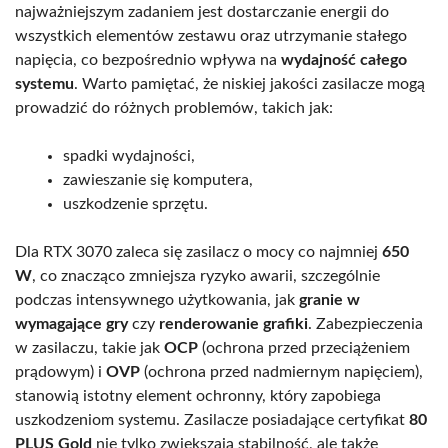
najważniejszym zadaniem jest dostarczanie energii do
wszystkich elementów zestawu oraz utrzymanie stałego
napięcia, co bezpośrednio wpływa na
wydajność całego
systemu
. Warto pamiętać, że niskiej jakości zasilacze mogą
prowadzić do różnych problemów, takich jak:
spadki wydajności,
zawieszanie się komputera,
uszkodzenie sprzętu.
Dla RTX 3070 zaleca się zasilacz o mocy co najmniej
650
W
, co znacząco zmniejsza ryzyko awarii, szczególnie
podczas intensywnego użytkowania, jak
granie w
wymagające gry
czy
renderowanie grafiki
. Zabezpieczenia
w zasilaczu, takie jak
OCP
(ochrona przed przeciążeniem
prądowym) i
OVP
(ochrona przed nadmiernym napięciem),
stanowią istotny element ochronny, który zapobiega
uszkodzeniom systemu. Zasilacze posiadające certyfikat
80
PLUS Gold
nie tylko zwiększają stabilność, ale także