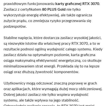
prawidłowym funkcjonowaniu
karty graficznej RTX 3070
.
Zasilacz z certyfikatem
80 PLUS Gold
nie tylko
wykorzystuje energię efektywniej, ale także ogranicza
zużycie prądu, co zmniejsza ryzyko przegrzewania się
podzespołów.
Stabilne napięcia, które dostarcza zasilacz wysokiej jakości,
są niezwykle istotne dla właściwej pracy RTX 3070, a to w
rezultacie podnosi ogólną wydajność całego systemu. Kiedy
zasilacz działa na optymalnym poziomie, karta graficzna
osiąga maksymalną efektywność energetyczną, co skutkuje
minimalizowaniem strat energii. Przekłada się to na lepsze
osiągi oraz dłuższą żywotność komponentów.
Użytkownicy mogą odczuwać znaczną poprawę w grach
oraz aplikacjach, które wymagają dużej mocy obliczeniowej.
Dobrej jakości zasilacz nie tylko wspiera wydajność
systemu, ale także wpływa na jego stabilność.
Odpowiednie zasilanie sprawia, że RTX 3070 jest mniej