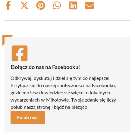
Share
Share
Share
Share
Share
Share
on
on
on
on
on
on
Facebook
X
Pinterest
WhatsApp
LinkedIn
Email
(Twitter)
Dołącz do nas na Facebooku!
Odkrywaj, dyskutuj i dziel się tym co najlepsze!
Przyłącz się do naszej społeczności na Facebooku,
gdzie możesz dowiedzieć się więcej o lokalnych
wydarzeniach w Mikołowie. Twoje zdanie się liczy -
polub naszą stronę i bądź na bieżąco!
Polub nas!