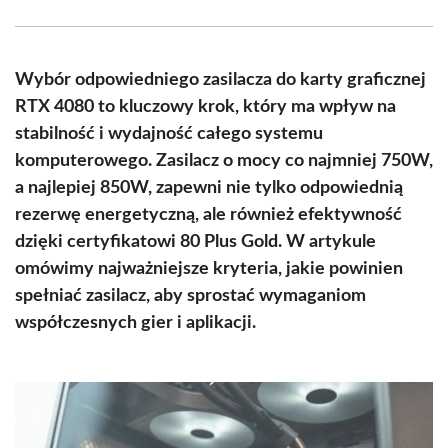
Facebook
X
Pinterest
WhatsApp
LinkedIn
Email
(Twitter)
Wybór odpowiedniego zasilacza do karty graficznej
RTX 4080 to kluczowy krok, który ma wpływ na
stabilność i wydajność całego systemu
komputerowego. Zasilacz o mocy co najmniej 750W,
a najlepiej 850W, zapewni nie tylko odpowiednią
rezerwę energetyczną, ale również efektywność
dzięki certyfikatowi 80 Plus Gold. W artykule
omówimy najważniejsze kryteria, jakie powinien
spełniać zasilacz, aby sprostać wymaganiom
współczesnych gier i aplikacji.