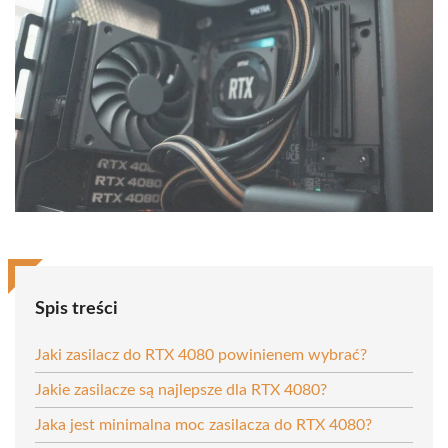
Spis treści
Jaki zasilacz do RTX 4080 powinienem wybrać?
Jakie zasilacze są najlepsze dla RTX 4080?
Jaka jest minimalna moc zasilacza do RTX 4080?