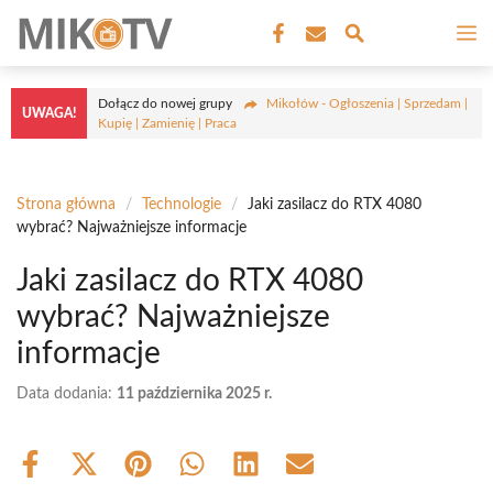
Przejdź
M
do
treści
Dołącz do nowej grupy
Mikołów - Ogłoszenia | Sprzedam |
UWAGA!
Kupię | Zamienię | Praca
Strona główna
/
Technologie
/
Jaki zasilacz do RTX 4080
wybrać? Najważniejsze informacje
Jaki zasilacz do RTX 4080
wybrać? Najważniejsze
informacje
Data dodania:
11 października 2025 r.
Share
Share
Share
Share
Share
Share
on
on
on
on
on
on