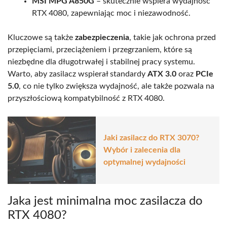
MSI MPG A850G
– skutecznie wspiera wydajność
RTX 4080, zapewniając moc i niezawodność.
Kluczowe są także
zabezpieczenia
, takie jak ochrona przed
przepięciami, przeciążeniem i przegrzaniem, które są
niezbędne dla długotrwałej i stabilnej pracy systemu.
Warto, aby zasilacz wspierał standardy
ATX 3.0
oraz
PCIe
5.0
, co nie tylko zwiększa wydajność, ale także pozwala na
przyszłościową kompatybilność z RTX 4080.
Jaki zasilacz do RTX 3070?
Wybór i zalecenia dla
optymalnej wydajności
Jaka jest minimalna moc zasilacza do
RTX 4080?