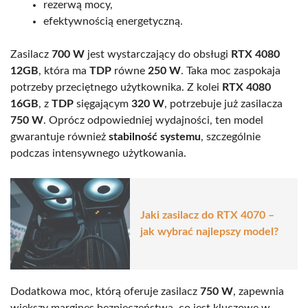
rezerwą mocy,
efektywnością energetyczną.
Zasilacz
700 W
jest wystarczający do obsługi
RTX 4080
12GB
, która ma
TDP
równe
250 W
. Taka moc zaspokaja
potrzeby przeciętnego użytkownika. Z kolei
RTX 4080
16GB
, z
TDP
sięgającym
320 W
, potrzebuje już zasilacza
750 W
. Oprócz odpowiedniej wydajności, ten model
gwarantuje również
stabilność systemu
, szczególnie
podczas intensywnego użytkowania.
Jaki zasilacz do RTX 4070 –
jak wybrać najlepszy model?
Dodatkowa moc, którą oferuje zasilacz
750 W
, zapewnia
większy margines bezpieczeństwa, co jest kluczowe w