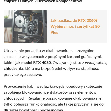
chipsetu i innych kluczowych komponentów
.
Jaki zasilacz do RTX 3060?
Wybierz moc i certyfikat 80
Plus
Utrzymanie porządku w okablowaniu ma szczególne
znaczenie w systemach z potężnymi kartami graficznymi,
takimi jak
model RTX 4080
. Związane jest to z
wydajnością
chłodzenia
, która ma bezpośredni wpływ na stabilność
pracy całego zestawu.
Prowadzenie kabli wzdłuż krawędzi obudowy skutecznie
zapobiega blokowaniu wentylatorów oraz elementów
chłodzących. Regularne porządkowanie okablowania nie
tylko polepsza funkcjonalność, ale także przyczynia się do
dłuższej żywotności podzespołów
.