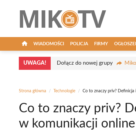
Przejdź
do
treści
WIADOMOŚCI
POLICJA
FIRMY
OGŁOSZE
UWAGA!
Dołącz do nowej grupy
Miko
Strona główna
/
Technologie
/
Co to znaczy priv? Definicja
Co to znaczy priv? De
w komunikacji online