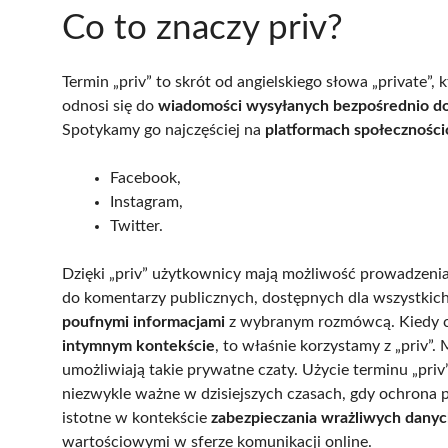
Co to znaczy priv?
Termin „priv” to skrót od angielskiego słowa „private”
odnosi się do
wiadomości wysyłanych bezpośrednio do
Spotykamy go najczęściej na
platformach społecznośc
Facebook,
Instagram,
Twitter.
Dzięki „priv” użytkownicy mają możliwość prowadzeni
do komentarzy publicznych, dostępnych dla wszystkich. 
poufnymi informacjami
z wybranym rozmówcą. Kiedy c
intymnym kontekście
, to właśnie korzystamy z „priv”.
umożliwiają takie prywatne czaty. Użycie terminu „priv”
niezwykle ważne w dzisiejszych czasach, gdy ochrona 
istotne w kontekście
zabezpieczania wrażliwych dany
wartościowymi w sferze komunikacji online.