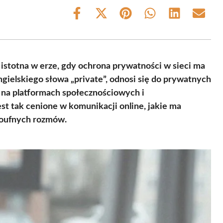
Share
Share
Share
Share
Share
Share
on
on
on
on
on
on
Facebook
X
Pinterest
WhatsApp
LinkedIn
Email
(Twitter)
j istotna w erze, gdy ochrona prywatności w sieci ma
gielskiego słowa „private”, odnosi się do prywatnych
na platformach społecznościowych i
est tak cenione w komunikacji online, jakie ma
poufnych rozmów.