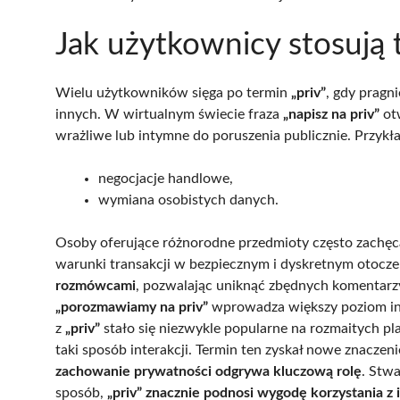
Jak użytkownicy stosują t
Wielu użytkowników sięga po termin
„priv”
, gdy pragn
innych. W wirtualnym świecie fraza
„napisz na priv”
otw
wrażliwe lub intymne do poruszenia publicznie. Przykła
negocjacje handlowe,
wymiana osobistych danych.
Osoby oferujące różnorodne przedmioty często zachęc
warunki transakcji w bezpiecznym i dyskretnym otocze
rozmówcami
, pozwalając uniknąć zbędnych komentarz
„porozmawiamy na priv”
wprowadza większy poziom int
z
„priv”
stało się niezwykle popularne na rozmaitych pl
taki sposób interakcji. Termin ten zyskał nowe znaczen
zachowanie prywatności odgrywa kluczową rolę
. Stw
sposób,
„priv” znacznie podnosi wygodę korzystania z 