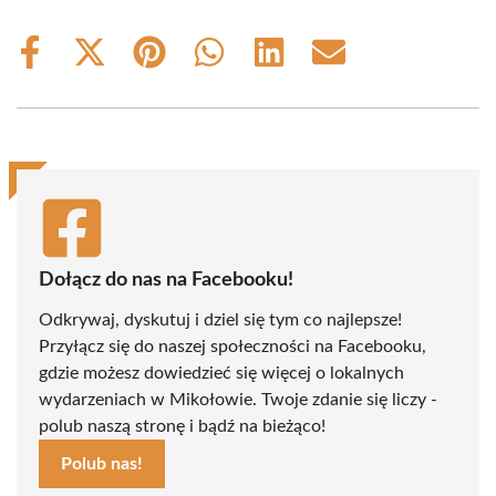
Share
Share
Share
Share
Share
Share
on
on
on
on
on
on
Facebook
X
Pinterest
WhatsApp
LinkedIn
Email
(Twitter)
Dołącz do nas na Facebooku!
Odkrywaj, dyskutuj i dziel się tym co najlepsze!
Przyłącz się do naszej społeczności na Facebooku,
gdzie możesz dowiedzieć się więcej o lokalnych
wydarzeniach w Mikołowie. Twoje zdanie się liczy -
polub naszą stronę i bądź na bieżąco!
Polub nas!