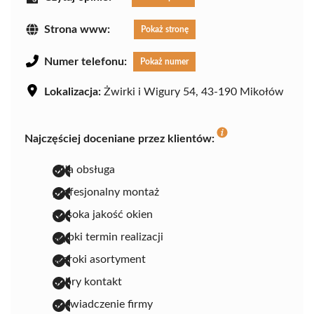
Strona www:
Pokaż stronę
Numer telefonu:
Pokaż numer
Lokalizacja:
Żwirki i Wigury 54, 43-190 Mikołów
Najczęściej doceniane przez klientów:
miła obsługa
profesjonalny montaż
wysoka jakość okien
szybki termin realizacji
szeroki asortyment
dobry kontakt
doświadczenie firmy