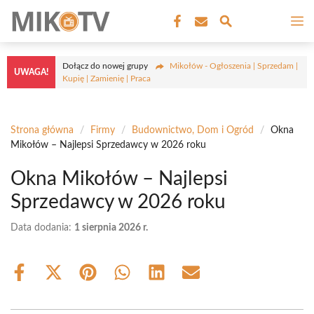
Przejdź
M
do
treści
Dołącz do nowej grupy
Mikołów - Ogłoszenia | Sprzedam |
UWAGA!
Kupię | Zamienię | Praca
Strona główna
/
Firmy
/
Budownictwo, Dom i Ogród
/
Okna
Mikołów – Najlepsi Sprzedawcy w 2026 roku
Okna Mikołów – Najlepsi
Sprzedawcy w 2026 roku
Data dodania:
1 sierpnia 2026 r.
Share
Share
Share
Share
Share
Share
on
on
on
on
on
on
Facebook
X
Pinterest
WhatsApp
LinkedIn
Email
(Twitter)