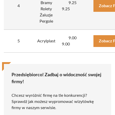
Bramy
9.25
4
Zobacz 
Rolety
9.25
Żaluzje
Pergole
9.00
5
Acrylplast
Zobacz 
9.00
Przedsiębiorco! Zadbaj o widoczność swojej
firmy!
Chcesz wyróżnić firmę na tle konkurencji?
Sprawdź jak możesz wypromować wizytówkę
firmy w naszym serwisie.