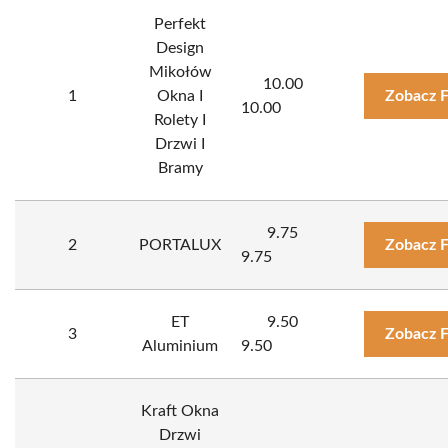
Perfekt
Design
Mikołów
10.00
1
Okna I
Zobacz 
10.00
Rolety I
Drzwi I
Bramy
9.75
2
PORTALUX
Zobacz 
9.75
ET
9.50
3
Zobacz 
Aluminium
9.50
Kraft Okna
Drzwi