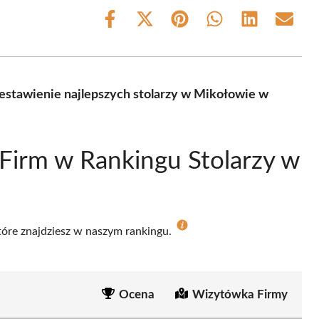
Share
Share
Share
Share
Share
Share
on
on
on
on
on
on
Facebook
X
Pinterest
WhatsApp
LinkedIn
Email
(Twitter)
estawienie najlepszych stolarzy w Mikołowie w
Firm w Rankingu Stolarzy w
które znajdziesz w naszym rankingu.
Ocena
Wizytówka Firmy