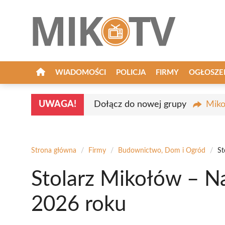
Przejdź
do
treści
WIADOMOŚCI
POLICJA
FIRMY
OGŁOSZE
UWAGA!
Dołącz do nowej grupy
Miko
Strona główna
/
Firmy
/
Budownictwo, Dom i Ogród
/
St
Stolarz Mikołów – N
2026 roku