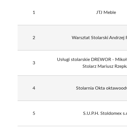
1
JTJ Meble
2
Warsztat Stolarski Andrzej 
Usługi stolarskie DREWOR - Mikoł
3
Stolarz Mariusz Rzepk
4
Stolarnia Okta oktawoo
5
S.U.P.H. Stoldomex s.