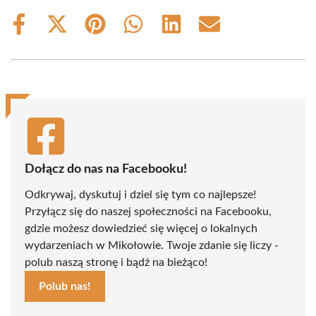
Share
Share
Share
Share
Share
Share
on
on
on
on
on
on
Facebook
X
Pinterest
WhatsApp
LinkedIn
Email
(Twitter)
Dołącz do nas na Facebooku!
Odkrywaj, dyskutuj i dziel się tym co najlepsze!
Przyłącz się do naszej społeczności na Facebooku,
gdzie możesz dowiedzieć się więcej o lokalnych
wydarzeniach w Mikołowie. Twoje zdanie się liczy -
polub naszą stronę i bądź na bieżąco!
Polub nas!