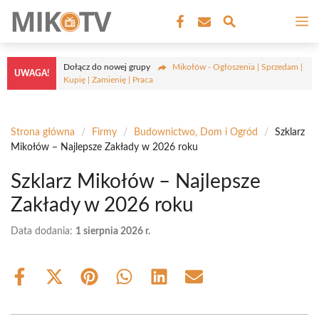
Przejdź
M
do
treści
Dołącz do nowej grupy
Mikołów - Ogłoszenia | Sprzedam |
UWAGA!
Kupię | Zamienię | Praca
Strona główna
/
Firmy
/
Budownictwo, Dom i Ogród
/
Szklarz
Mikołów – Najlepsze Zakłady w 2026 roku
Szklarz Mikołów – Najlepsze
Zakłady w 2026 roku
Data dodania:
1 sierpnia 2026 r.
Share
Share
Share
Share
Share
Share
on
on
on
on
on
on
Facebook
X
Pinterest
WhatsApp
LinkedIn
Email
(Twitter)