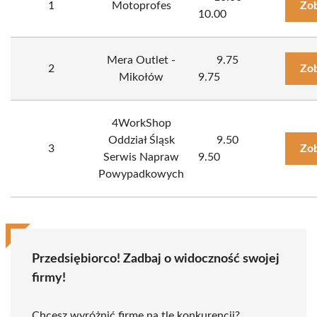
1
Motoprofes
Zob
10.00
Mera Outlet -
9.75
2
Zob
Mikołów
9.75
4WorkShop
Oddział Śląsk
9.50
3
Zob
Serwis Napraw
9.50
Powypadkowych
Przedsiębiorco! Zadbaj o widoczność swojej
firmy!
Chcesz wyróżnić firmę na tle konkurencji?