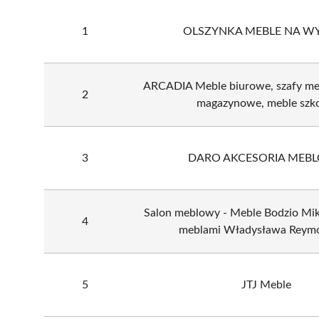
1
OLSZYNKA MEBLE NA W
ARCADIA Meble biurowe, szafy met
2
magazynowe, meble szk
3
DARO AKCESORIA MEB
Salon meblowy - Meble Bodzio Mik
4
meblami Władysława Reym
5
JTJ Meble