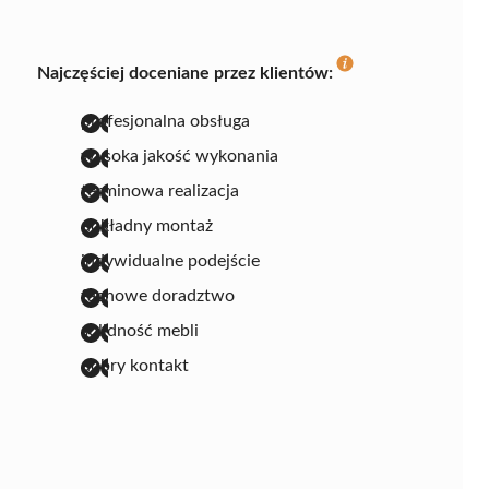
Najczęściej doceniane przez klientów:
profesjonalna obsługa
wysoka jakość wykonania
terminowa realizacja
dokładny montaż
indywidualne podejście
fachowe doradztwo
solidność mebli
dobry kontakt