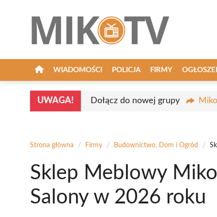
Przejdź
do
treści
WIADOMOŚCI
POLICJA
FIRMY
OGŁOSZE
UWAGA!
Dołącz do nowej grupy
Miko
Strona główna
/
Firmy
/
Budownictwo, Dom i Ogród
/
Sk
Sklep Meblowy Miko
Salony w 2026 roku