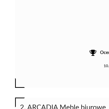
Oce
10
2. ARCADIA Meble biurowe, 