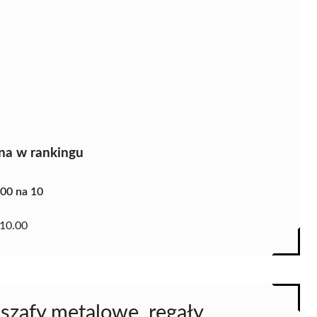
na w rankingu
.00 na 10
10.00
szafy metalowe, regały