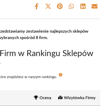
Share
Share
Share
Share
Share
Share
on
on
on
on
on
on
Facebook
X
Pinterest
WhatsApp
LinkedIn
Email
(Twitter)
zedstawiamy zestawienie najlepszych sklepów
ybranych spośród 8 firm.
 Firm w Rankingu Sklepów
e
które znajdziesz w naszym rankingu.
Ocena
Wizytówka Firmy