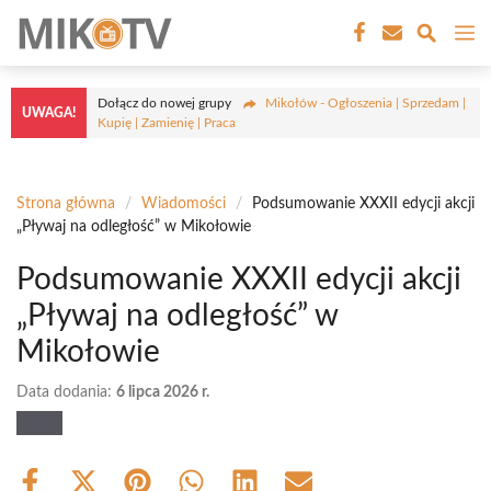
Przejdź
M
do
treści
Dołącz do nowej grupy
Mikołów - Ogłoszenia | Sprzedam |
UWAGA!
Kupię | Zamienię | Praca
Strona główna
/
Wiadomości
/
Podsumowanie XXXII edycji akcji
„Pływaj na odległość” w Mikołowie
Podsumowanie XXXII edycji akcji
„Pływaj na odległość” w
Mikołowie
Data dodania:
6 lipca 2026 r.
Share
Share
Share
Share
Share
Share