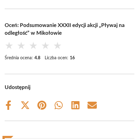
Oceń: Podsumowanie XXXII edycji akcji „Pływaj na
odległość” w Mikołowie
★
★
★
★
★
Średnia ocena:
4.8
Liczba ocen:
16
Udostępnij
Share
Share
Share
Share
Share
Share
on
on
on
on
on
on
Facebook
X
Pinterest
WhatsApp
LinkedIn
Email
(Twitter)