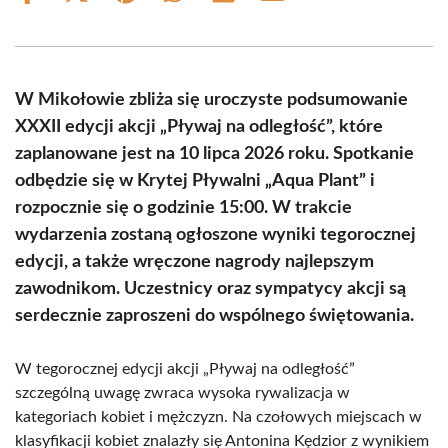
on
on
on
on
on
on
Facebook
X
Pinterest
WhatsApp
LinkedIn
Email
(Twitter)
W Mikołowie zbliża się uroczyste podsumowanie
XXXII edycji akcji „Pływaj na odległość”, które
zaplanowane jest na 10 lipca 2026 roku. Spotkanie
odbędzie się w Krytej Pływalni „Aqua Plant” i
rozpocznie się o godzinie 15:00. W trakcie
wydarzenia zostaną ogłoszone wyniki tegorocznej
edycji, a także wręczone nagrody najlepszym
zawodnikom. Uczestnicy oraz sympatycy akcji są
serdecznie zaproszeni do wspólnego świętowania.
W tegorocznej edycji akcji „Pływaj na odległość”
szczególną uwagę zwraca wysoka rywalizacja w
kategoriach kobiet i mężczyzn. Na czołowych miejscach w
klasyfikacji kobiet znalazły się Antonina Kędzior z wynikiem