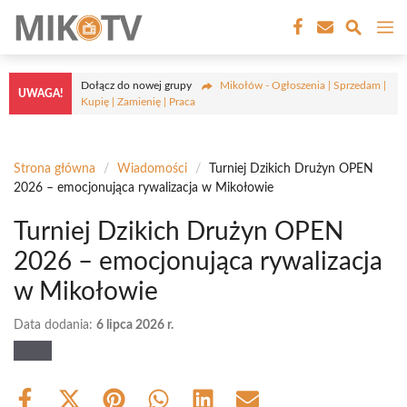
Przejdź
M
do
treści
Dołącz do nowej grupy
Mikołów - Ogłoszenia | Sprzedam |
UWAGA!
Kupię | Zamienię | Praca
Strona główna
/
Wiadomości
/
Turniej Dzikich Drużyn OPEN
2026 – emocjonująca rywalizacja w Mikołowie
Turniej Dzikich Drużyn OPEN
2026 – emocjonująca rywalizacja
w Mikołowie
Data dodania:
6 lipca 2026 r.
Share
Share
Share
Share
Share
Share