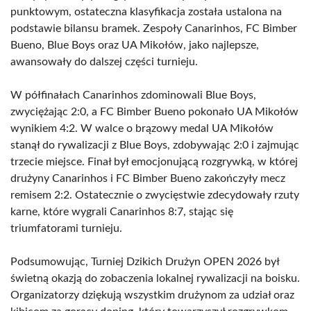
punktowym, ostateczna klasyfikacja została ustalona na
podstawie bilansu bramek. Zespoły Canarinhos, FC Bimber
Bueno, Blue Boys oraz UA Mikołów, jako najlepsze,
awansowały do dalszej części turnieju.
W półfinałach Canarinhos zdominowali Blue Boys,
zwyciężając 2:0, a FC Bimber Bueno pokonało UA Mikołów
wynikiem 4:2. W walce o brązowy medal UA Mikołów
stanął do rywalizacji z Blue Boys, zdobywając 2:0 i zajmując
trzecie miejsce. Finał był emocjonującą rozgrywką, w której
drużyny Canarinhos i FC Bimber Bueno zakończyły mecz
remisem 2:2. Ostatecznie o zwycięstwie zdecydowały rzuty
karne, które wygrali Canarinhos 8:7, stając się
triumfatorami turnieju.
Podsumowując, Turniej Dzikich Drużyn OPEN 2026 był
świetną okazją do zobaczenia lokalnej rywalizacji na boisku.
Organizatorzy dziękują wszystkim drużynom za udział oraz