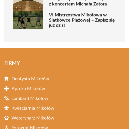
z koncertem Michała Zatora
VI Mistrzostwa Mikołowa w
Siatkówce Plażowej – Zapisz się
już dziś!
FIRMY
Dentysta Mikołów
Apteka Mikołów
Lombard Mikołów
Kwiaciarnia Mikołów
Weterynarz Mikołów
Fotograf Mikołów