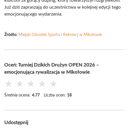
kibicom za gorący doping, który towarzyszył rozgrywkom.
Już dziś zapraszają do uczestnictwa w kolejnej edycji tego
emocjonującego wydarzenia.
Źródło:
Miejski Ośrodek Sportu i Rekreacj w Mikołowie
Oceń: Turniej Dzikich Drużyn OPEN 2026 –
emocjonująca rywalizacja w Mikołowie
★
★
★
★
★
Średnia ocena:
4.77
Liczba ocen:
18
Udostępnij