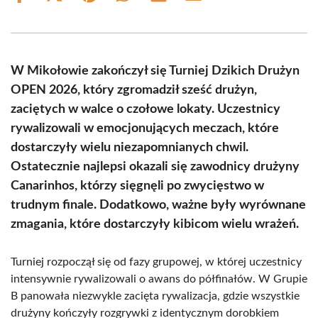
on
on
on
on
on
on
Facebook
X
Pinterest
WhatsApp
LinkedIn
Email
(Twitter)
W Mikołowie zakończył się Turniej Dzikich Drużyn
OPEN 2026, który zgromadził sześć drużyn,
zaciętych w walce o czołowe lokaty. Uczestnicy
rywalizowali w emocjonujących meczach, które
dostarczyły wielu niezapomnianych chwil.
Ostatecznie najlepsi okazali się zawodnicy drużyny
Canarinhos, którzy sięgnęli po zwycięstwo w
trudnym finale. Dodatkowo, ważne były wyrównane
zmagania, które dostarczyły kibicom wielu wrażeń.
Turniej rozpoczął się od fazy grupowej, w której uczestnicy
intensywnie rywalizowali o awans do półfinałów. W Grupie
B panowała niezwykle zacięta rywalizacja, gdzie wszystkie
drużyny kończyły rozgrywki z identycznym dorobkiem