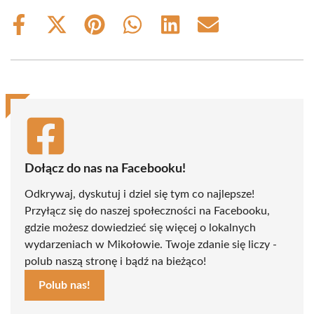
Share
Share
Share
Share
Share
Share
on
on
on
on
on
on
Facebook
X
Pinterest
WhatsApp
LinkedIn
Email
(Twitter)
Dołącz do nas na Facebooku!
Odkrywaj, dyskutuj i dziel się tym co najlepsze!
Przyłącz się do naszej społeczności na Facebooku,
gdzie możesz dowiedzieć się więcej o lokalnych
wydarzeniach w Mikołowie. Twoje zdanie się liczy -
polub naszą stronę i bądź na bieżąco!
Polub nas!