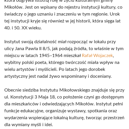
która odgrywa istotną rolę w życiu kulturalnym gminy
Mikołów. Jest on wpisany do rejestru instytucji kultury, co
świadczy o jego uznaniu i znaczeniu w tym regionie. Urok
tej instytucji kryje się również w jej historii, która sięga lat
40. i 50. XX wieku.
Instytut swoją działalność miał rozpocząć w lokalu przy
ulicy Jana Pawła II 8/5, jak podają źródła, to właśnie w tym
miejscu w latach 1945–1964 mieszkał
Rafał Wojaczek
,
wybitny polski poeta, którego twórczość miała wpływ na
wielu artystów i myślicieli. Po latach jego dorobek
artystyczny jest nadal żywo wspominany i doceniany.
Obecnie siedziba Instytutu Mikołowskiego znajduje się przy
ul. Konstytucji 3 Maja 18, co położenie czyni go dostępnym
dla mieszkańców i odwiedzających Mikołów. Instytut pełni
funkcje edukacyjne, organizuje wystawy, spotkania oraz
wydarzenia wspierające lokalną kulturę, tworząc przestrzeń
dla wymiany myśli i idei.