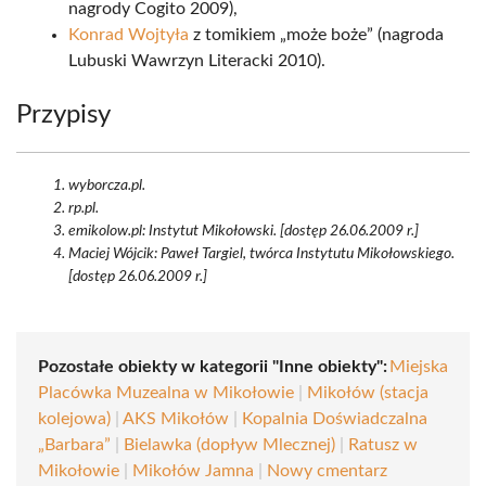
nagrody Cogito 2009),
Konrad Wojtyła
z tomikiem „może boże” (nagroda
Lubuski Wawrzyn Literacki 2010).
Przypisy
wyborcza.pl.
rp.pl.
emikolow.pl: Instytut Mikołowski. [dostęp 26.06.2009 r.]
Maciej Wójcik: Paweł Targiel, twórca Instytutu Mikołowskiego.
[dostęp 26.06.2009 r.]
Pozostałe obiekty w kategorii "Inne obiekty":
Miejska
Placówka Muzealna w Mikołowie
|
Mikołów (stacja
kolejowa)
|
AKS Mikołów
|
Kopalnia Doświadczalna
„Barbara”
|
Bielawka (dopływ Mlecznej)
|
Ratusz w
Mikołowie
|
Mikołów Jamna
|
Nowy cmentarz