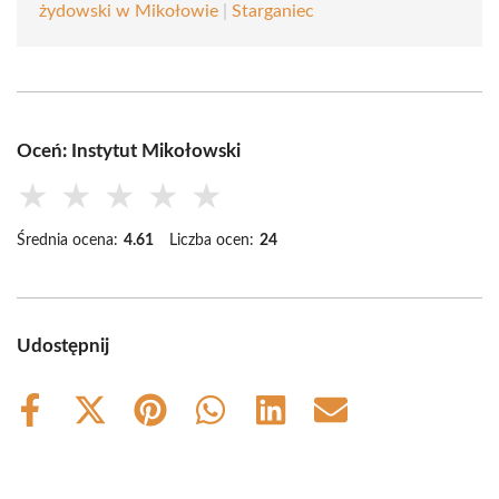
żydowski w Mikołowie
|
Starganiec
Oceń: Instytut Mikołowski
★
★
★
★
★
Średnia ocena:
4.61
Liczba ocen:
24
Udostępnij
Share
Share
Share
Share
Share
Share
on
on
on
on
on
on
Facebook
X
Pinterest
WhatsApp
LinkedIn
Email
(Twitter)