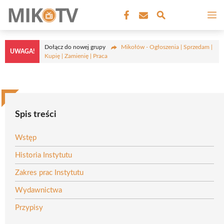
Przejdź
M
do
treści
Dołącz do nowej grupy
Mikołów - Ogłoszenia | Sprzedam |
UWAGA!
Kupię | Zamienię | Praca
Spis treści
Wstęp
Historia Instytutu
Zakres prac Instytutu
Wydawnictwa
Przypisy