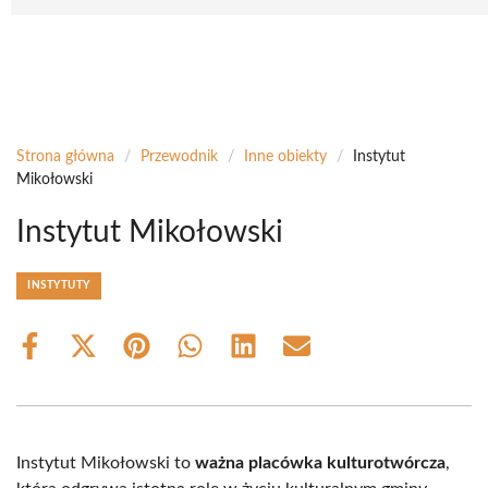
Strona główna
/
Przewodnik
/
Inne obiekty
/
Instytut
Mikołowski
Instytut Mikołowski
INSTYTUTY
Share
Share
Share
Share
Share
Share
on
on
on
on
on
on
Facebook
X
Pinterest
WhatsApp
LinkedIn
Email
(Twitter)
Instytut Mikołowski to
ważna placówka kulturotwórcza
,