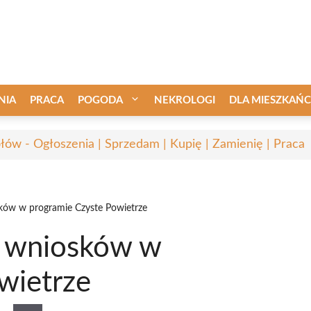
NIA
PRACA
POGODA
NEKROLOGI
DLA MIESZKAŃ
łów - Ogłoszenia | Sprzedam | Kupię | Zamienię | Praca
ów w programie Czyste Powietrze
 wniosków w
wietrze