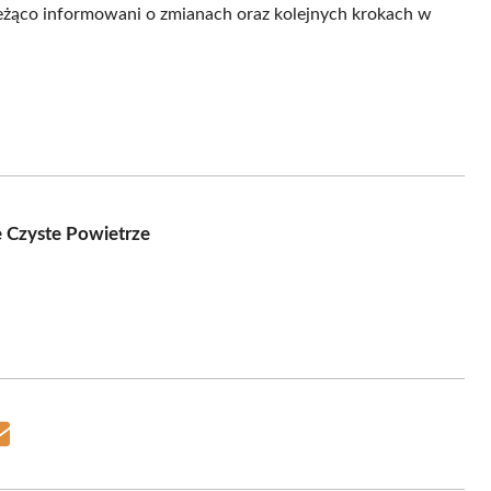
żąco informowani o zmianach oraz kolejnych krokach w
 Czyste Powietrze
Share
on
Email