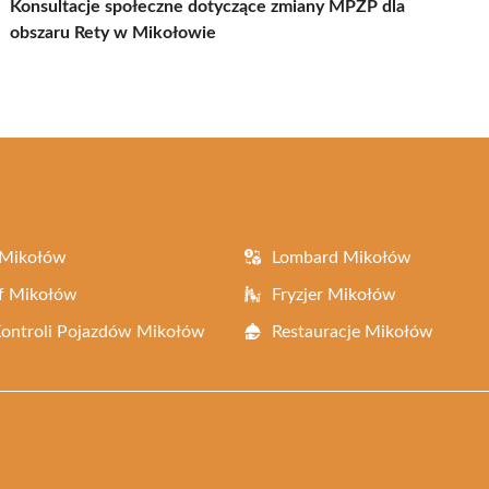
Konsultacje społeczne dotyczące zmiany MPZP dla
obszaru Rety w Mikołowie
 Mikołów
Lombard Mikołów
f Mikołów
Fryzjer Mikołów
Kontroli Pojazdów Mikołów
Restauracje Mikołów