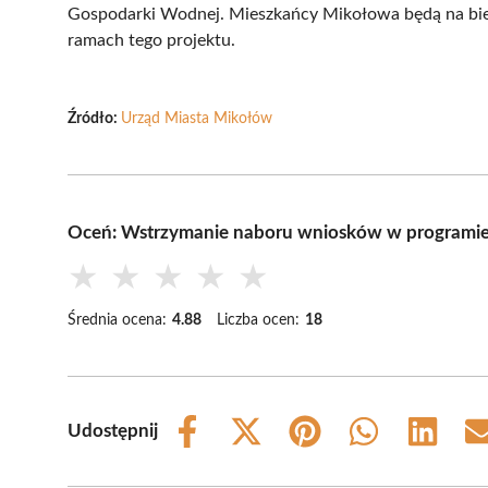
Gospodarki Wodnej. Mieszkańcy Mikołowa będą na bie
ramach tego projektu.
Źródło:
Urząd Miasta Mikołów
Oceń: Wstrzymanie naboru wniosków w programie
★
★
★
★
★
Średnia ocena:
4.88
Liczba ocen:
18
Udostępnij
Share
Share
Share
Share
Share
on
on
on
on
on
Facebook
X
Pinterest
WhatsApp
LinkedIn