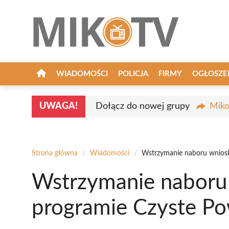
Przejdź
do
treści
WIADOMOŚCI
POLICJA
FIRMY
OGŁOSZE
UWAGA!
Dołącz do nowej grupy
Miko
Strona główna
/
Wiadomości
/
Wstrzymanie naboru wniosk
Wstrzymanie naboru
programie Czyste Po