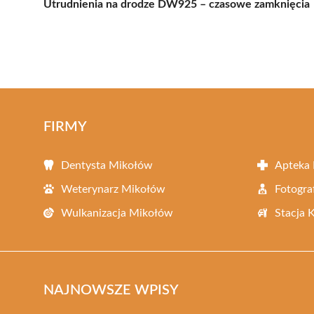
Utrudnienia na drodze DW925 – czasowe zamknięcia
FIRMY
Dentysta Mikołów
Apteka
Weterynarz Mikołów
Fotogra
Wulkanizacja Mikołów
Stacja 
NAJNOWSZE WPISY