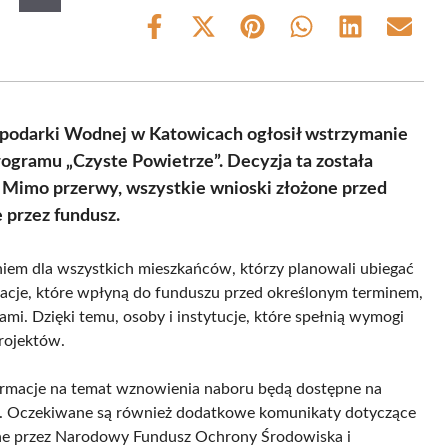
Share
Share
Share
Share
Share
Share
on
on
on
on
on
on
Facebook
X
Pinterest
WhatsApp
LinkedIn
Email
(Twitter)
podarki Wodnej w Katowicach ogłosił wstrzymanie
gramu „Czyste Powietrze”. Decyzja ta została
5. Mimo przerwy, wszystkie wnioski złożone przed
przez fundusz.
em dla wszystkich mieszkańców, którzy planowali ubiegać
kacje, które wpłyną do funduszu przed określonym terminem,
mi. Dzięki temu, osoby i instytucje, które spełnią wymogi
rojektów.
ormacje na temat wznowienia naboru będą dostępne na
ści. Oczekiwane są również dodatkowe komunikaty dotyczące
ane przez Narodowy Fundusz Ochrony Środowiska i